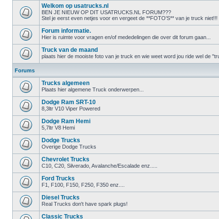
Welkom op usatrucks.nl
BEN JE NIEUW OP DIT USATRUCKS.NL FORUM???
Stel je eerst even netjes voor en vergeet de **FOTO'S** van je truck niet!!!
Forum informatie.
Hier is ruimte voor vragen en/of mededelingen die over dit forum gaan...
Truck van de maand
plaats hier de mooiste foto van je truck en wie weet word jou ride wel de 
Forums
Trucks algemeen
Plaats hier algemene Truck onderwerpen...
Dodge Ram SRT-10
8,3ltr V10 Viper Powered
Dodge Ram Hemi
5,7ltr V8 Hemi
Dodge Trucks
Overige Dodge Trucks
Chevrolet Trucks
C10, C20, Silverado, Avalanche/Escalade enz.....
Ford Trucks
F1, F100, F150, F250, F350 enz....
Diesel Trucks
Real Trucks don't have spark plugs!
Classic Trucks