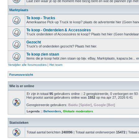
Laat zien waar je op dit moment mee bezig bent en wat de plannen zijn met 
Marktplaats
Te koop - Trucks
Amerikaanse Pick-up Truck te koop? plaats de advertentie hier (Geen hand
Te koop - Onderdelen & Accessoires
Truck onderdelen of Accessoires te koop? Plaats het hier (Geen handelaar
Gezocht
Truck's of onderdelen gezocht? Plaats het hier.
Te koop zien staan
Items die je koop hebt zien staan op bijv. eBay, Marktplaats, kapaza.be... e
Verwijder alle forumcookies
|
Het team
Forumoverzicht
Wie is er online
Er zijn in totaal
95
gebruikers online :: 2 geregistreerde, 0 verborgen en 93
Het grootst aantal gebruikers online was
1552
op ma apr 27, 2026 6:41
Geregistreerde gebruikers:
Baidu [Spider]
,
Google [Bot]
Legenda ::
Beheerders
,
Globale moderators
Statistieken
Totaal aantal berichten
240096
| Totaal aantal onderwerpen
15472
| Totaal 