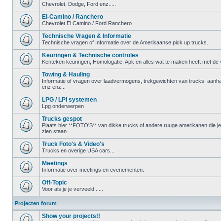
Chevrolet, Dodge, Ford enz.....
El-Camino / Ranchero
Chevrolet El Camino / Ford Ranchero
Technische Vragen & Informatie
Technische vragen of Informatie over de Amerikaanse pick up trucks..
Keuringen & Technische controles
Kenteken keuringen, Homologatie, Apk en alles wat te maken heeft met de ve
Towing & Hauling
Informatie of vragen over laadvermogens, trekgewichten van trucks, aanha
enz enz...
LPG / LPI systemen
Lpg onderwerpen
Trucks gespot
Plaats hier **FOTO'S** van dikke trucks of andere ruuge amerikanen die 
zien staan.
Truck Foto's & Video's
Trucks en overige USA cars...
Meetings
Informatie over meetings en evenementen.
Off-Topic
Voor als je je verveeld......
Projecten forum
Show your projects!!