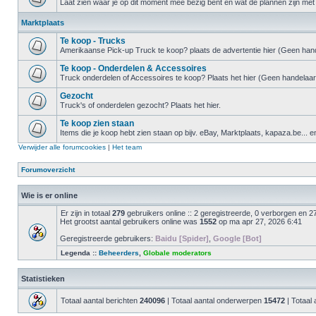
Laat zien waar je op dit moment mee bezig bent en wat de plannen zijn met 
Marktplaats
Te koop - Trucks
Amerikaanse Pick-up Truck te koop? plaats de advertentie hier (Geen hand
Te koop - Onderdelen & Accessoires
Truck onderdelen of Accessoires te koop? Plaats het hier (Geen handelaar
Gezocht
Truck's of onderdelen gezocht? Plaats het hier.
Te koop zien staan
Items die je koop hebt zien staan op bijv. eBay, Marktplaats, kapaza.be... e
Verwijder alle forumcookies
|
Het team
Forumoverzicht
Wie is er online
Er zijn in totaal
279
gebruikers online :: 2 geregistreerde, 0 verborgen en 2
Het grootst aantal gebruikers online was
1552
op ma apr 27, 2026 6:41
Geregistreerde gebruikers:
Baidu [Spider]
,
Google [Bot]
Legenda ::
Beheerders
,
Globale moderators
Statistieken
Totaal aantal berichten
240096
| Totaal aantal onderwerpen
15472
| Totaal 