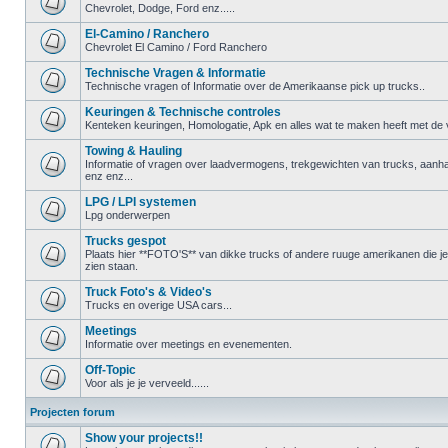
Chevrolet, Dodge, Ford enz.....
El-Camino / Ranchero
Chevrolet El Camino / Ford Ranchero
Technische Vragen & Informatie
Technische vragen of Informatie over de Amerikaanse pick up trucks..
Keuringen & Technische controles
Kenteken keuringen, Homologatie, Apk en alles wat te maken heeft met de ve
Towing & Hauling
Informatie of vragen over laadvermogens, trekgewichten van trucks, aanha
enz enz...
LPG / LPI systemen
Lpg onderwerpen
Trucks gespot
Plaats hier **FOTO'S** van dikke trucks of andere ruuge amerikanen die 
zien staan.
Truck Foto's & Video's
Trucks en overige USA cars...
Meetings
Informatie over meetings en evenementen.
Off-Topic
Voor als je je verveeld......
Projecten forum
Show your projects!!