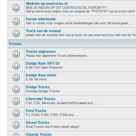
Welkom op usatrucks.nl
BEN JE NIEUW OP DIT USATRUCKS.NL FORUM???
Stel je eerst even netjes voor en vergeet de **FOTO'S** van je truck niet!!!
Forum informatie.
Hier is ruimte voor vragen en/of mededelingen die over dit forum gaan...
Truck van de maand
plaats hier de mooiste foto van je truck en wie weet word jou ride wel de 
Forums
Trucks algemeen
Plaats hier algemene Truck onderwerpen...
Dodge Ram SRT-10
8,3ltr V10 Viper Powered
Dodge Ram Hemi
5,7ltr V8 Hemi
Dodge Trucks
Overige Dodge Trucks
Chevrolet Trucks
C10, C20, Silverado, Avalanche/Escalade enz.....
Ford Trucks
F1, F100, F150, F250, F350 enz....
Diesel Trucks
Real Trucks don't have spark plugs!
Classic Trucks