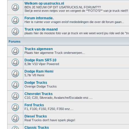
Welkom op usatrucks.nl
BEN JE NIEUW OP DIT USATRUCKS.NL FORUM???
Stel je eerst even netjes voor en vergeet de **FOTO'S** van je truck niet!!!
Forum informatie.
Hier is ruimte voor vragen en/of mededelingen die over dit forum gaan...
Truck van de maand
plaats hier de mooiste foto van je truck en wie weet word jou ride wel de 
Forums
Trucks algemeen
Plaats hier algemene Truck onderwerpen...
Dodge Ram SRT-10
8,3ltr V10 Viper Powered
Dodge Ram Hemi
5,7ltr V8 Hemi
Dodge Trucks
Overige Dodge Trucks
Chevrolet Trucks
C10, C20, Silverado, Avalanche/Escalade enz.....
Ford Trucks
F1, F100, F150, F250, F350 enz....
Diesel Trucks
Real Trucks don't have spark plugs!
Classic Trucks