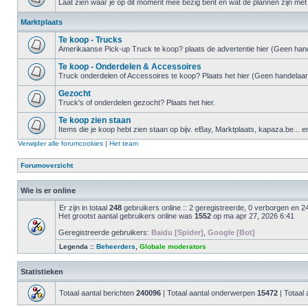
Laat zien waar je op dit moment mee bezig bent en wat de plannen zijn met 
Marktplaats
Te koop - Trucks
Amerikaanse Pick-up Truck te koop? plaats de advertentie hier (Geen hand
Te koop - Onderdelen & Accessoires
Truck onderdelen of Accessoires te koop? Plaats het hier (Geen handelaar
Gezocht
Truck's of onderdelen gezocht? Plaats het hier.
Te koop zien staan
Items die je koop hebt zien staan op bijv. eBay, Marktplaats, kapaza.be... e
Verwijder alle forumcookies
|
Het team
Forumoverzicht
Wie is er online
Er zijn in totaal
248
gebruikers online :: 2 geregistreerde, 0 verborgen en 2
Het grootst aantal gebruikers online was
1552
op ma apr 27, 2026 6:41
Geregistreerde gebruikers:
Baidu [Spider]
,
Google [Bot]
Legenda ::
Beheerders
,
Globale moderators
Statistieken
Totaal aantal berichten
240096
| Totaal aantal onderwerpen
15472
| Totaal 