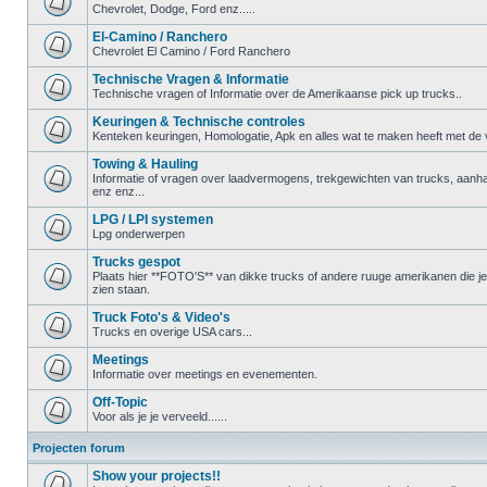
Chevrolet, Dodge, Ford enz.....
El-Camino / Ranchero
Chevrolet El Camino / Ford Ranchero
Technische Vragen & Informatie
Technische vragen of Informatie over de Amerikaanse pick up trucks..
Keuringen & Technische controles
Kenteken keuringen, Homologatie, Apk en alles wat te maken heeft met de ve
Towing & Hauling
Informatie of vragen over laadvermogens, trekgewichten van trucks, aanha
enz enz...
LPG / LPI systemen
Lpg onderwerpen
Trucks gespot
Plaats hier **FOTO'S** van dikke trucks of andere ruuge amerikanen die 
zien staan.
Truck Foto's & Video's
Trucks en overige USA cars...
Meetings
Informatie over meetings en evenementen.
Off-Topic
Voor als je je verveeld......
Projecten forum
Show your projects!!