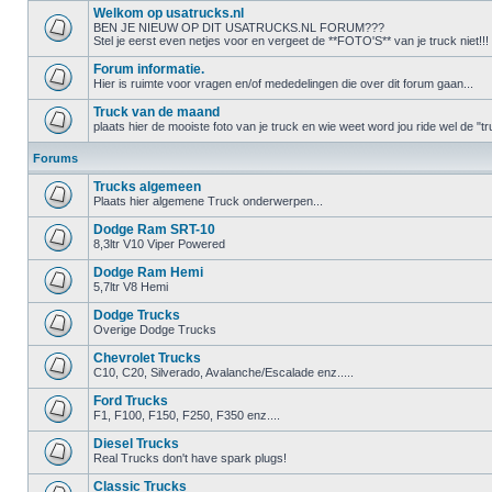
Welkom op usatrucks.nl
BEN JE NIEUW OP DIT USATRUCKS.NL FORUM???
Stel je eerst even netjes voor en vergeet de **FOTO'S** van je truck niet!!!
Forum informatie.
Hier is ruimte voor vragen en/of mededelingen die over dit forum gaan...
Truck van de maand
plaats hier de mooiste foto van je truck en wie weet word jou ride wel de 
Forums
Trucks algemeen
Plaats hier algemene Truck onderwerpen...
Dodge Ram SRT-10
8,3ltr V10 Viper Powered
Dodge Ram Hemi
5,7ltr V8 Hemi
Dodge Trucks
Overige Dodge Trucks
Chevrolet Trucks
C10, C20, Silverado, Avalanche/Escalade enz.....
Ford Trucks
F1, F100, F150, F250, F350 enz....
Diesel Trucks
Real Trucks don't have spark plugs!
Classic Trucks