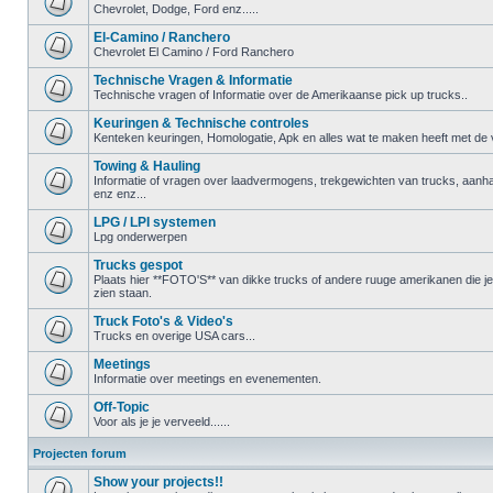
Chevrolet, Dodge, Ford enz.....
El-Camino / Ranchero
Chevrolet El Camino / Ford Ranchero
Technische Vragen & Informatie
Technische vragen of Informatie over de Amerikaanse pick up trucks..
Keuringen & Technische controles
Kenteken keuringen, Homologatie, Apk en alles wat te maken heeft met de ve
Towing & Hauling
Informatie of vragen over laadvermogens, trekgewichten van trucks, aanha
enz enz...
LPG / LPI systemen
Lpg onderwerpen
Trucks gespot
Plaats hier **FOTO'S** van dikke trucks of andere ruuge amerikanen die 
zien staan.
Truck Foto's & Video's
Trucks en overige USA cars...
Meetings
Informatie over meetings en evenementen.
Off-Topic
Voor als je je verveeld......
Projecten forum
Show your projects!!