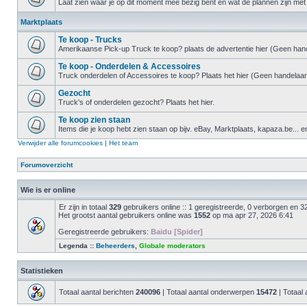
Laat zien waar je op dit moment mee bezig bent en wat de plannen zijn met 
Marktplaats
Te koop - Trucks
Amerikaanse Pick-up Truck te koop? plaats de advertentie hier (Geen hand
Te koop - Onderdelen & Accessoires
Truck onderdelen of Accessoires te koop? Plaats het hier (Geen handelaar
Gezocht
Truck's of onderdelen gezocht? Plaats het hier.
Te koop zien staan
Items die je koop hebt zien staan op bijv. eBay, Marktplaats, kapaza.be... e
Verwijder alle forumcookies
|
Het team
Forumoverzicht
Wie is er online
Er zijn in totaal
329
gebruikers online :: 1 geregistreerde, 0 verborgen en 3
Het grootst aantal gebruikers online was
1552
op ma apr 27, 2026 6:41
Geregistreerde gebruikers:
Baidu [Spider]
Legenda ::
Beheerders
,
Globale moderators
Statistieken
Totaal aantal berichten
240096
| Totaal aantal onderwerpen
15472
| Totaal 