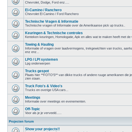
Chevrolet, Dodge, Ford enz.....
El-Camino / Ranchero
Chevrolet El Camino / Ford Ranchero
Technische Vragen & Informatie
Technische vragen of Informatie over de Amerikaanse pick up trucks..
Keuringen & Technische controles
Kenteken keuringen, Homologatie, Apk en alles wat te maken heeft met de ve
Towing & Hauling
Informatie of vragen over laadvermogens, trekgewichten van trucks, aanha
enz enz...
LPG / LPI systemen
Lpg onderwerpen
Trucks gespot
Plaats hier **FOTO'S** van dikke trucks of andere ruuge amerikanen die 
zien staan.
Truck Foto's & Video's
Trucks en overige USA cars...
Meetings
Informatie over meetings en evenementen.
Off-Topic
Voor als je je verveeld......
Projecten forum
Show your projects!!