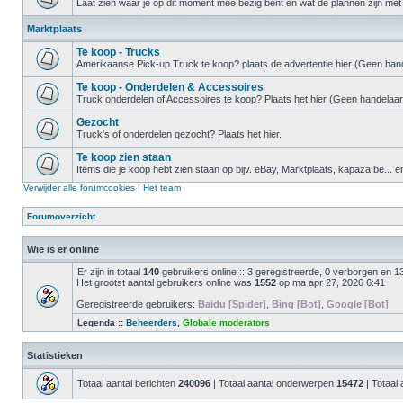
Laat zien waar je op dit moment mee bezig bent en wat de plannen zijn met 
Marktplaats
Te koop - Trucks
Amerikaanse Pick-up Truck te koop? plaats de advertentie hier (Geen hand
Te koop - Onderdelen & Accessoires
Truck onderdelen of Accessoires te koop? Plaats het hier (Geen handelaar
Gezocht
Truck's of onderdelen gezocht? Plaats het hier.
Te koop zien staan
Items die je koop hebt zien staan op bijv. eBay, Marktplaats, kapaza.be... e
Verwijder alle forumcookies
|
Het team
Forumoverzicht
Wie is er online
Er zijn in totaal
140
gebruikers online :: 3 geregistreerde, 0 verborgen en 1
Het grootst aantal gebruikers online was
1552
op ma apr 27, 2026 6:41
Geregistreerde gebruikers:
Baidu [Spider]
,
Bing [Bot]
,
Google [Bot]
Legenda ::
Beheerders
,
Globale moderators
Statistieken
Totaal aantal berichten
240096
| Totaal aantal onderwerpen
15472
| Totaal 