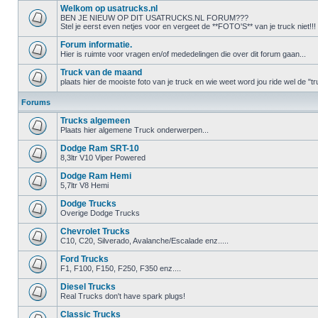
Welkom op usatrucks.nl
BEN JE NIEUW OP DIT USATRUCKS.NL FORUM???
Stel je eerst even netjes voor en vergeet de **FOTO'S** van je truck niet!!!
Forum informatie.
Hier is ruimte voor vragen en/of mededelingen die over dit forum gaan...
Truck van de maand
plaats hier de mooiste foto van je truck en wie weet word jou ride wel de 
Forums
Trucks algemeen
Plaats hier algemene Truck onderwerpen...
Dodge Ram SRT-10
8,3ltr V10 Viper Powered
Dodge Ram Hemi
5,7ltr V8 Hemi
Dodge Trucks
Overige Dodge Trucks
Chevrolet Trucks
C10, C20, Silverado, Avalanche/Escalade enz.....
Ford Trucks
F1, F100, F150, F250, F350 enz....
Diesel Trucks
Real Trucks don't have spark plugs!
Classic Trucks