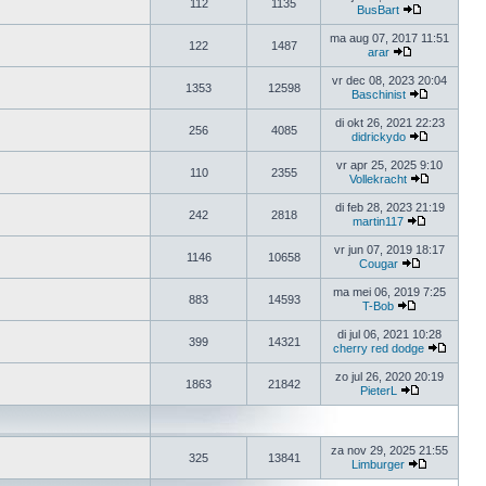
112
1135
BusBart
ma aug 07, 2017 11:51
122
1487
arar
vr dec 08, 2023 20:04
1353
12598
Baschinist
di okt 26, 2021 22:23
256
4085
didrickydo
vr apr 25, 2025 9:10
110
2355
Vollekracht
di feb 28, 2023 21:19
242
2818
martin117
vr jun 07, 2019 18:17
1146
10658
Cougar
ma mei 06, 2019 7:25
883
14593
T-Bob
di jul 06, 2021 10:28
399
14321
cherry red dodge
zo jul 26, 2020 20:19
1863
21842
PieterL
za nov 29, 2025 21:55
325
13841
Limburger