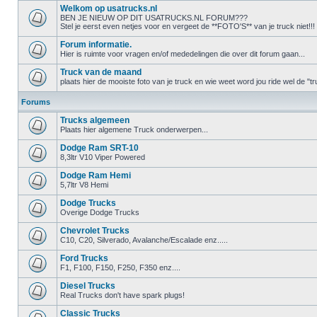
Welkom op usatrucks.nl
BEN JE NIEUW OP DIT USATRUCKS.NL FORUM???
Stel je eerst even netjes voor en vergeet de **FOTO'S** van je truck niet!!!
Forum informatie.
Hier is ruimte voor vragen en/of mededelingen die over dit forum gaan...
Truck van de maand
plaats hier de mooiste foto van je truck en wie weet word jou ride wel de 
Forums
Trucks algemeen
Plaats hier algemene Truck onderwerpen...
Dodge Ram SRT-10
8,3ltr V10 Viper Powered
Dodge Ram Hemi
5,7ltr V8 Hemi
Dodge Trucks
Overige Dodge Trucks
Chevrolet Trucks
C10, C20, Silverado, Avalanche/Escalade enz.....
Ford Trucks
F1, F100, F150, F250, F350 enz....
Diesel Trucks
Real Trucks don't have spark plugs!
Classic Trucks