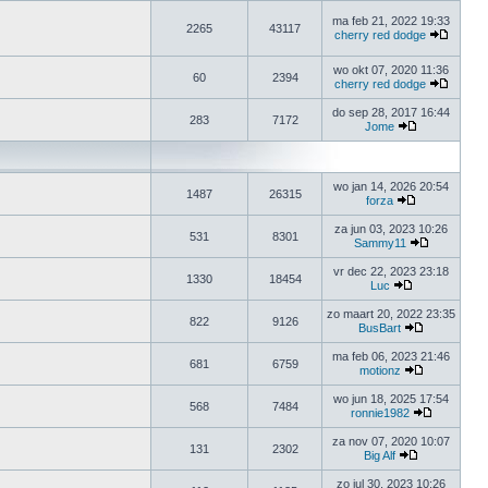
ma feb 21, 2022 19:33
2265
43117
cherry red dodge
wo okt 07, 2020 11:36
60
2394
cherry red dodge
do sep 28, 2017 16:44
283
7172
Jome
wo jan 14, 2026 20:54
1487
26315
forza
za jun 03, 2023 10:26
531
8301
Sammy11
vr dec 22, 2023 23:18
1330
18454
Luc
zo maart 20, 2022 23:35
822
9126
BusBart
ma feb 06, 2023 21:46
681
6759
motionz
wo jun 18, 2025 17:54
568
7484
ronnie1982
za nov 07, 2020 10:07
131
2302
Big Alf
zo jul 30, 2023 10:26