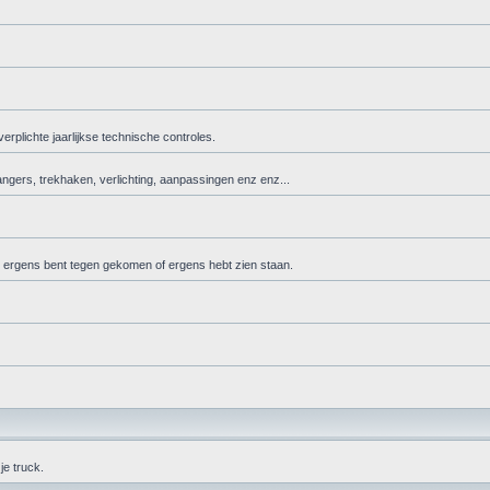
rplichte jaarlijkse technische controles.
ngers, trekhaken, verlichting, aanpassingen enz enz...
e ergens bent tegen gekomen of ergens hebt zien staan.
je truck.