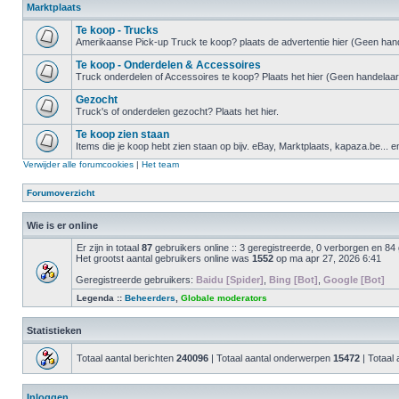
Marktplaats
Te koop - Trucks
Amerikaanse Pick-up Truck te koop? plaats de advertentie hier (Geen hand
Te koop - Onderdelen & Accessoires
Truck onderdelen of Accessoires te koop? Plaats het hier (Geen handelaar
Gezocht
Truck's of onderdelen gezocht? Plaats het hier.
Te koop zien staan
Items die je koop hebt zien staan op bijv. eBay, Marktplaats, kapaza.be... e
Verwijder alle forumcookies
|
Het team
Forumoverzicht
Wie is er online
Er zijn in totaal
87
gebruikers online :: 3 geregistreerde, 0 verborgen en 84
Het grootst aantal gebruikers online was
1552
op ma apr 27, 2026 6:41
Geregistreerde gebruikers:
Baidu [Spider]
,
Bing [Bot]
,
Google [Bot]
Legenda ::
Beheerders
,
Globale moderators
Statistieken
Totaal aantal berichten
240096
| Totaal aantal onderwerpen
15472
| Totaal 
Inloggen