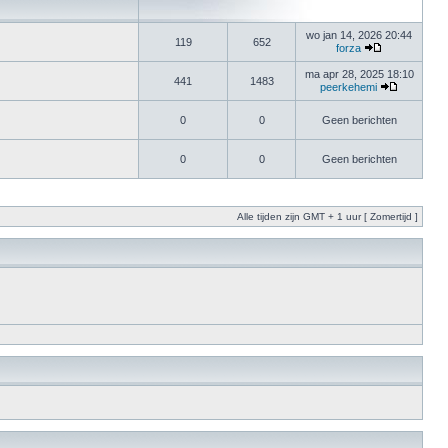
wo jan 14, 2026 20:44
119
652
forza
ma apr 28, 2025 18:10
441
1483
peerkehemi
0
0
Geen berichten
0
0
Geen berichten
Alle tijden zijn GMT + 1 uur [ Zomertijd ]