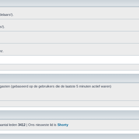
elaars!).
s!).
nz.
 gasten (gebaseerd op de gebruikers die de laatste 5 minuten actief waren)
aantal leden
3412
| Ons nieuwste lid is
Shorty