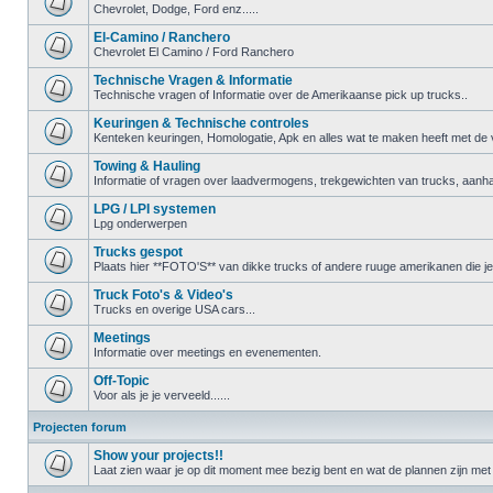
Chevrolet, Dodge, Ford enz.....
El-Camino / Ranchero
Chevrolet El Camino / Ford Ranchero
Technische Vragen & Informatie
Technische vragen of Informatie over de Amerikaanse pick up trucks..
Keuringen & Technische controles
Kenteken keuringen, Homologatie, Apk en alles wat te maken heeft met de ve
Towing & Hauling
Informatie of vragen over laadvermogens, trekgewichten van trucks, aanha
LPG / LPI systemen
Lpg onderwerpen
Trucks gespot
Plaats hier **FOTO'S** van dikke trucks of andere ruuge amerikanen die j
Truck Foto's & Video's
Trucks en overige USA cars...
Meetings
Informatie over meetings en evenementen.
Off-Topic
Voor als je je verveeld......
Projecten forum
Show your projects!!
Laat zien waar je op dit moment mee bezig bent en wat de plannen zijn met 