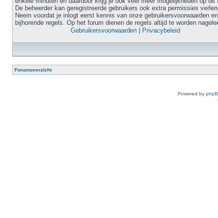
enkele minuten en daardoor krijg je ook veel meer mogelijkheden op dit 
De beheerder kan geregistreerde gebruikers ook extra permissies verlen
Neem voordat je inlogt eerst kennis van onze gebruikersvoorwaarden en
bijhorende regels. Op het forum dienen de regels altijd te worden nagele
Gebruikersvoorwaarden
|
Privacybeleid
Forumoverzicht
Powered by
php