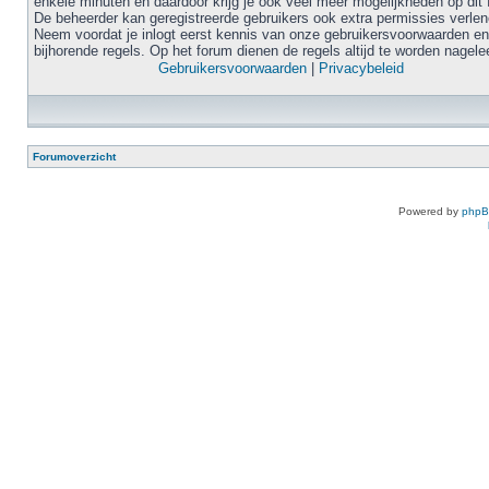
enkele minuten en daardoor krijg je ook veel meer mogelijkheden op dit 
De beheerder kan geregistreerde gebruikers ook extra permissies verlen
Neem voordat je inlogt eerst kennis van onze gebruikersvoorwaarden en
bijhorende regels. Op het forum dienen de regels altijd te worden nagele
Gebruikersvoorwaarden
|
Privacybeleid
Forumoverzicht
Powered by
php