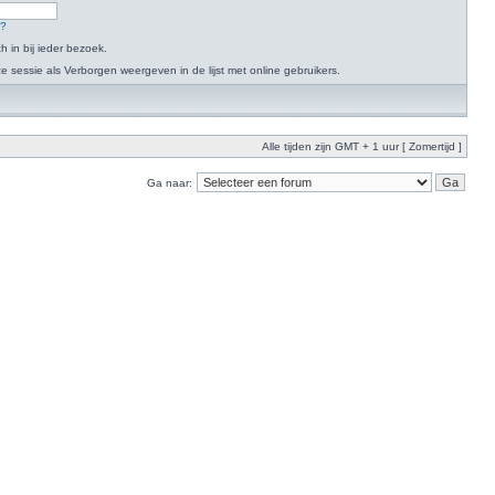
n?
h in bij ieder bezoek.
 sessie als Verborgen weergeven in de lijst met online gebruikers.
Alle tijden zijn GMT + 1 uur [ Zomertijd ]
Ga naar: