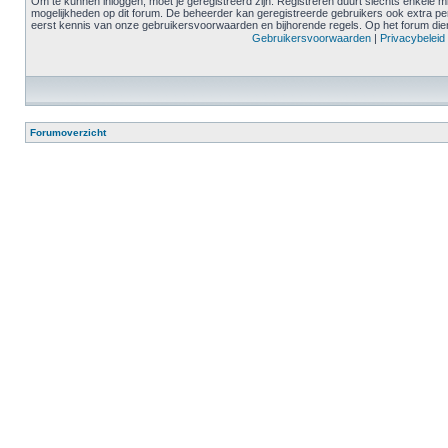
Om te kunnen inloggen, moet je geregistreerd zijn. Registreren duurt slechts enkele m
mogelijkheden op dit forum. De beheerder kan geregistreerde gebruikers ook extra pe
eerst kennis van onze gebruikersvoorwaarden en bijhorende regels. Op het forum diene
Gebruikersvoorwaarden
|
Privacybeleid
Forumoverzicht