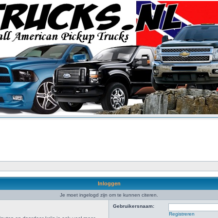
Inloggen
Je moet ingelogd zijn om te kunnen citeren.
Gebruikersnaam:
Registreren