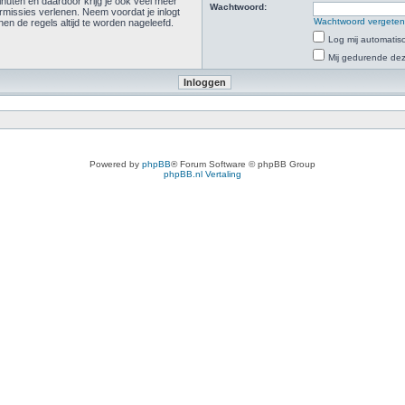
inuten en daardoor krijg je ook veel meer
Wachtwoord:
rmissies verlenen. Neem voordat je inlogt
Wachtwoord vergete
n de regels altijd te worden nageleefd.
Log mij automatisc
Mij gedurende deze
Powered by
phpBB
® Forum Software © phpBB Group
phpBB.nl Vertaling