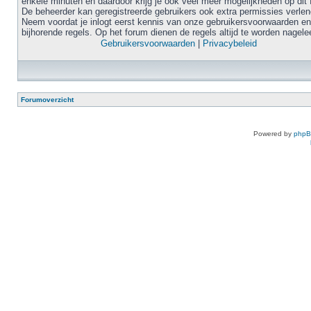
enkele minuten en daardoor krijg je ook veel meer mogelijkheden op dit 
De beheerder kan geregistreerde gebruikers ook extra permissies verlen
Neem voordat je inlogt eerst kennis van onze gebruikersvoorwaarden en
bijhorende regels. Op het forum dienen de regels altijd te worden nagele
Gebruikersvoorwaarden
|
Privacybeleid
Forumoverzicht
Powered by
php