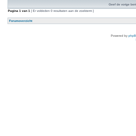
Geef de vorige ber
Pagina
1
van
1
[ Er voldeden 0 resultaten aan de zoekterm ]
Forumoverzicht
Powered by
php