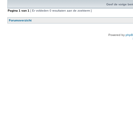
Geef de vorige ber
Pagina
1
van
1
[ Er voldeden 0 resultaten aan de zoekterm ]
Forumoverzicht
Powered by
php