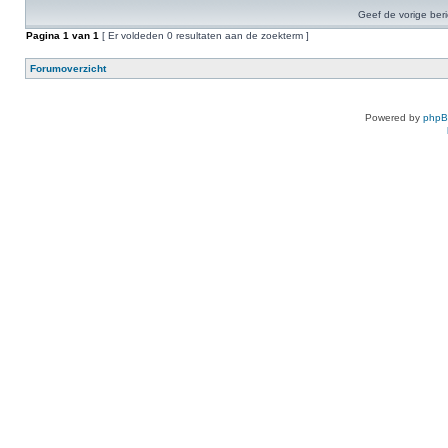
Geef de vorige ber
Pagina
1
van
1
[ Er voldeden 0 resultaten aan de zoekterm ]
Forumoverzicht
Powered by
php