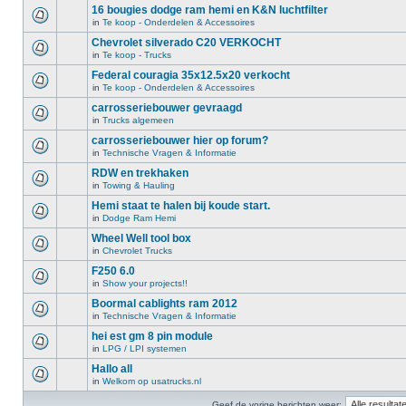
16 bougies dodge ram hemi en K&N luchtfilter
in
Te koop - Onderdelen & Accessoires
Chevrolet silverado C20 VERKOCHT
in
Te koop - Trucks
Federal couragia 35x12.5x20 verkocht
in
Te koop - Onderdelen & Accessoires
carrosseriebouwer gevraagd
in
Trucks algemeen
carrosseriebouwer hier op forum?
in
Technische Vragen & Informatie
RDW en trekhaken
in
Towing & Hauling
Hemi staat te halen bij koude start.
in
Dodge Ram Hemi
Wheel Well tool box
in
Chevrolet Trucks
F250 6.0
in
Show your projects!!
Boormal cablights ram 2012
in
Technische Vragen & Informatie
hei est gm 8 pin module
in
LPG / LPI systemen
Hallo all
in
Welkom op usatrucks.nl
Geef de vorige berichten weer: