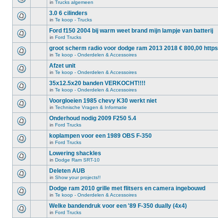
in
Trucks algemeen
3.0 6 cilinders
in
Te koop - Trucks
Ford f150 2004 bij warm weet brand mijn lampje van batterij
in
Ford Trucks
groot scherm radio voor dodge ram 2013 2018 € 800,00 https
in
Te koop - Onderdelen & Accessoires
Afzet unit
in
Te koop - Onderdelen & Accessoires
35x12.5x20 banden VERKOCHT!!!!
in
Te koop - Onderdelen & Accessoires
Voorgloeien 1985 chevy K30 werkt niet
in
Technische Vragen & Informatie
Onderhoud nodig 2009 F250 5.4
in
Ford Trucks
koplampen voor een 1989 OBS F-350
in
Ford Trucks
Lowering shackles
in
Dodge Ram SRT-10
Deleten AUB
in
Show your projects!!
Dodge ram 2010 grille met flitsers en camera ingebouwd
in
Te koop - Onderdelen & Accessoires
Welke bandendruk voor een '89 F-350 dually (4x4)
in
Ford Trucks