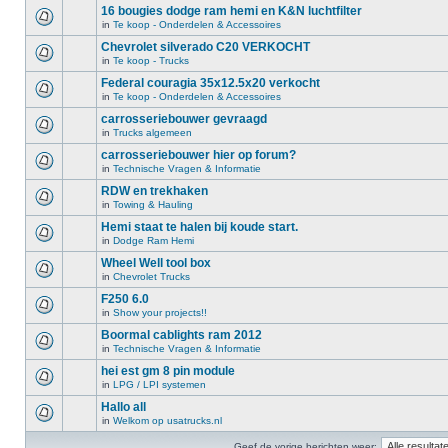
16 bougies dodge ram hemi en K&N luchtfilter
in
Te koop - Onderdelen & Accessoires
Chevrolet silverado C20 VERKOCHT
in
Te koop - Trucks
Federal couragia 35x12.5x20 verkocht
in
Te koop - Onderdelen & Accessoires
carrosseriebouwer gevraagd
in
Trucks algemeen
carrosseriebouwer hier op forum?
in
Technische Vragen & Informatie
RDW en trekhaken
in
Towing & Hauling
Hemi staat te halen bij koude start.
in
Dodge Ram Hemi
Wheel Well tool box
in
Chevrolet Trucks
F250 6.0
in
Show your projects!!
Boormal cablights ram 2012
in
Technische Vragen & Informatie
hei est gm 8 pin module
in
LPG / LPI systemen
Hallo all
in
Welkom op usatrucks.nl
Geef de vorige berichten weer: