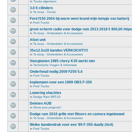
in
Trucks algemeen
3.0 6 cilinders
in
Te koop - Trucks
Ford f150 2004 bij warm weet brand mijn lampje van batterij
in
Ford Trucks
groot scherm radio voor dodge ram 2013 2018 € 800,00 https
in
Te koop - Onderdelen & Accessoires
Afzet unit
in
Te koop - Onderdelen & Accessoires
35x12.5x20 banden VERKOCHT!!!!
in
Te koop - Onderdelen & Accessoires
Voorgloeien 1985 chevy K30 werkt niet
in
Technische Vragen & Informatie
Onderhoud nodig 2009 F250 5.4
in
Ford Trucks
koplampen voor een 1989 OBS F-350
in
Ford Trucks
Lowering shackles
in
Dodge Ram SRT-10
Deleten AUB
in
Show your projects!!
Dodge ram 2010 grille met flitsers en camera ingebouwd
in
Te koop - Onderdelen & Accessoires
Welke bandendruk voor een '89 F-350 dually (4x4)
in
Ford Trucks