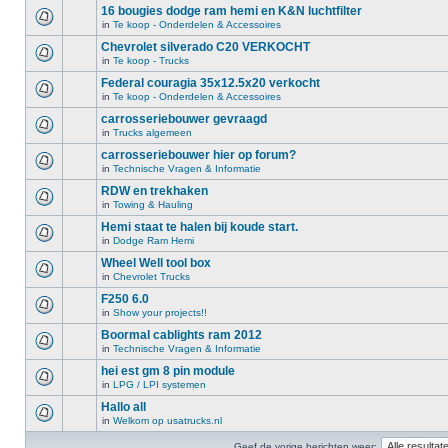
16 bougies dodge ram hemi en K&N luchtfilter
in
Te koop - Onderdelen & Accessoires
Chevrolet silverado C20 VERKOCHT
in
Te koop - Trucks
Federal couragia 35x12.5x20 verkocht
in
Te koop - Onderdelen & Accessoires
carrosseriebouwer gevraagd
in
Trucks algemeen
carrosseriebouwer hier op forum?
in
Technische Vragen & Informatie
RDW en trekhaken
in
Towing & Hauling
Hemi staat te halen bij koude start.
in
Dodge Ram Hemi
Wheel Well tool box
in
Chevrolet Trucks
F250 6.0
in
Show your projects!!
Boormal cablights ram 2012
in
Technische Vragen & Informatie
hei est gm 8 pin module
in
LPG / LPI systemen
Hallo all
in
Welkom op usatrucks.nl
Geef de vorige berichten weer: