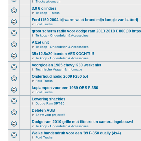
in
Trucks algemeen
3.0 6 cilinders
in
Te koop - Trucks
Ford f150 2004 bij warm weet brand mijn lampje van batterij
in
Ford Trucks
groot scherm radio voor dodge ram 2013 2018 € 800,00 https
in
Te koop - Onderdelen & Accessoires
Afzet unit
in
Te koop - Onderdelen & Accessoires
35x12.5x20 banden VERKOCHT!!!!
in
Te koop - Onderdelen & Accessoires
Voorgloeien 1985 chevy K30 werkt niet
in
Technische Vragen & Informatie
Onderhoud nodig 2009 F250 5.4
in
Ford Trucks
koplampen voor een 1989 OBS F-350
in
Ford Trucks
Lowering shackles
in
Dodge Ram SRT-10
Deleten AUB
in
Show your projects!!
Dodge ram 2010 grille met flitsers en camera ingebouwd
in
Te koop - Onderdelen & Accessoires
Welke bandendruk voor een '89 F-350 dually (4x4)
in
Ford Trucks