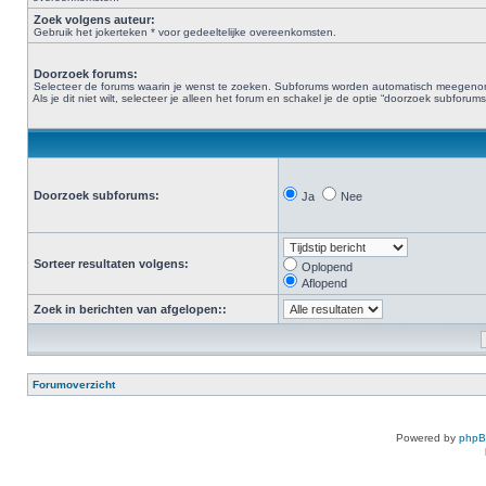
Zoek volgens auteur:
Gebruik het jokerteken * voor gedeeltelijke overeenkomsten.
Doorzoek forums:
Selecteer de forums waarin je wenst te zoeken. Subforums worden automatisch meegen
Als je dit niet wilt, selecteer je alleen het forum en schakel je de optie “doorzoek subforums“
Doorzoek subforums:
Ja
Nee
Sorteer resultaten volgens:
Oplopend
Aflopend
Zoek in berichten van afgelopen::
Forumoverzicht
Powered by
php