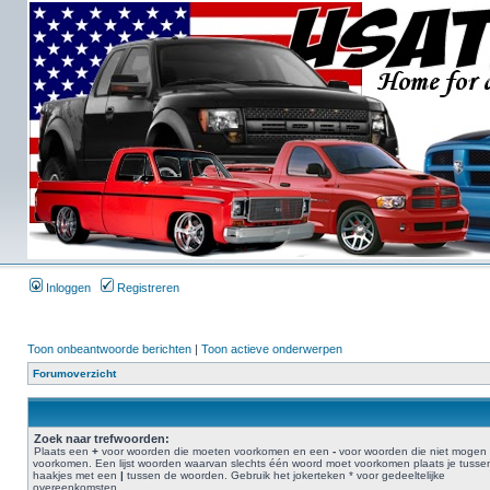
Inloggen
Registreren
Toon onbeantwoorde berichten
|
Toon actieve onderwerpen
Forumoverzicht
Zoek naar trefwoorden:
Plaats een
+
voor woorden die moeten voorkomen en een
-
voor woorden die niet mogen
voorkomen. Een lijst woorden waarvan slechts één woord moet voorkomen plaats je tusse
haakjes met een
|
tussen de woorden. Gebruik het jokerteken * voor gedeeltelijke
overeenkomsten.