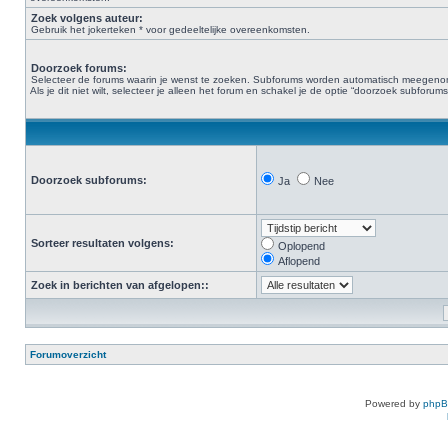
Zoek volgens auteur:
Gebruik het jokerteken * voor gedeeltelijke overeenkomsten.
Doorzoek forums:
Selecteer de forums waarin je wenst te zoeken. Subforums worden automatisch meegen
Als je dit niet wilt, selecteer je alleen het forum en schakel je de optie “doorzoek subforums“
Doorzoek subforums:
Ja
Nee
Sorteer resultaten volgens:
Oplopend
Aflopend
Zoek in berichten van afgelopen::
Forumoverzicht
Powered by
php