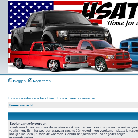
Inloggen
Registreren
Toon onbeantwoorde berichten
|
Toon actieve onderwerpen
Forumoverzicht
Zoek naar trefwoorden:
Plaats een
+
voor woorden die moeten voorkomen en een
-
voor woorden die niet mogen
voorkomen. Een lijst woorden waarvan slechts één woord moet voorkomen plaats je tusse
haakjes met een
|
tussen de woorden. Gebruik het jokerteken * voor gedeeltelijke
overeenkomsten.