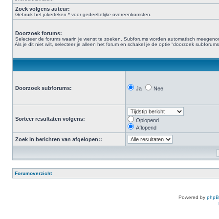
Zoek volgens auteur:
Gebruik het jokerteken * voor gedeeltelijke overeenkomsten.
Doorzoek forums:
Selecteer de forums waarin je wenst te zoeken. Subforums worden automatisch meegen
Als je dit niet wilt, selecteer je alleen het forum en schakel je de optie “doorzoek subforums“
Doorzoek subforums:
Ja
Nee
Sorteer resultaten volgens:
Oplopend
Aflopend
Zoek in berichten van afgelopen::
Forumoverzicht
Powered by
php