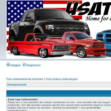
Inloggen
Registreren
Toon onbeantwoorde berichten
|
Toon actieve onderwerpen
Forumoverzicht
Zoek naar trefwoorden:
Plaats een
+
voor woorden die moeten voorkomen en een
-
voor woorden die niet mogen
voorkomen. Een lijst woorden waarvan slechts één woord moet voorkomen plaats je tusse
haakjes met een
|
tussen de woorden. Gebruik het jokerteken * voor gedeeltelijke
overeenkomsten.