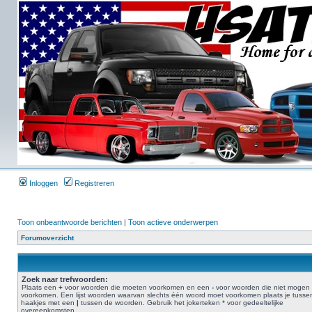
Inloggen
Registreren
Toon onbeantwoorde berichten
|
Toon actieve onderwerpen
Forumoverzicht
Zoek naar trefwoorden:
Plaats een
+
voor woorden die moeten voorkomen en een
-
voor woorden die niet mogen
voorkomen. Een lijst woorden waarvan slechts één woord moet voorkomen plaats je tusse
haakjes met een
|
tussen de woorden. Gebruik het jokerteken * voor gedeeltelijke
overeenkomsten.