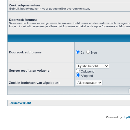
Zoek volgens auteur:
Gebruik het jokerteken * voor gedeeltelijke overeenkomsten.
Doorzoek forums:
Selecteer de forums waarin je wenst te zoeken. Subforums worden automatisch meegen
Als je dit niet wilt, selecteer je alleen het forum en schakel je de optie “doorzoek subforums“
Doorzoek subforums:
Ja
Nee
Sorteer resultaten volgens:
Oplopend
Aflopend
Zoek in berichten van afgelopen::
Forumoverzicht
Powered by
php