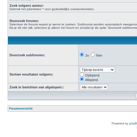
Zoek volgens auteur:
Gebruik het jokerteken * voor gedeeltelijke overeenkomsten.
Doorzoek forums:
Selecteer de forums waarin je wenst te zoeken. Subforums worden automatisch meegen
Als je dit niet wilt, selecteer je alleen het forum en schakel je de optie “doorzoek subforums“
Doorzoek subforums:
Ja
Nee
Sorteer resultaten volgens:
Oplopend
Aflopend
Zoek in berichten van afgelopen::
Forumoverzicht
Powered by
php