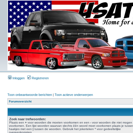
Inloggen
Registreren
Toon onbeantwoorde berichten
|
Toon actieve onderwerpen
Forumoverzicht
Zoek naar trefwoorden:
Plaats een
+
voor woorden die moeten voorkomen en een
-
voor woorden die niet mogen
voorkomen. Een lijst woorden waarvan slechts één woord moet voorkomen plaats je tusse
haakjes met een
|
tussen de woorden. Gebruik het jokerteken * voor gedeeltelijke
overeenkomsten.