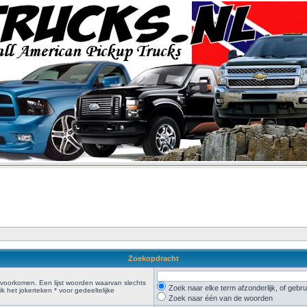
Zoekopdracht
voorkomen. Een lijst woorden waarvan slechts
Zoek naar elke term afzonderlijk, of geb
 het jokerteken * voor gedeeltelijke
Zoek naar één van de woorden