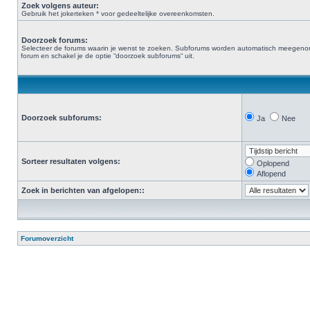
Zoek volgens auteur:
Gebruik het jokerteken * voor gedeeltelijke overeenkomsten.
Doorzoek forums:
Selecteer de forums waarin je wenst te zoeken. Subforums worden automatisch meegenomen. 
forum en schakel je de optie “doorzoek subforums“ uit.
Doorzoek subforums:
Ja
Nee
Sorteer resultaten volgens:
Oplopend
Aflopend
Zoek in berichten van afgelopen::
Forumoverzicht