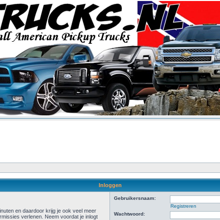
Inloggen
Gebruikersnaam:
Registreren
inuten en daardoor krijg je ook veel meer
Wachtwoord:
rmissies verlenen. Neem voordat je inlogt