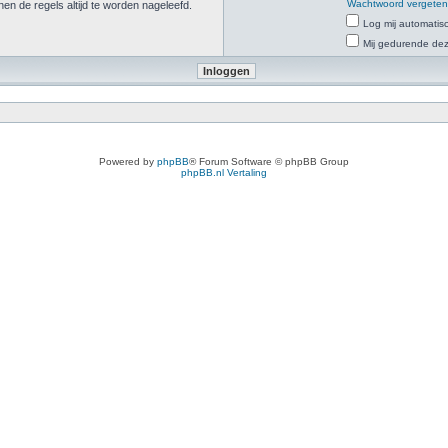
Wachtwoord vergete
n de regels altijd te worden nageleefd.
Log mij automatisc
Mij gedurende deze
Powered by
phpBB
® Forum Software © phpBB Group
phpBB.nl Vertaling