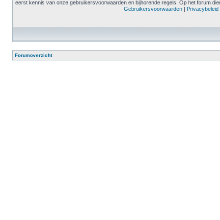
eerst kennis van onze gebruikersvoorwaarden en bijhorende regels. Op het forum diene
Gebruikersvoorwaarden
|
Privacybeleid
Forumoverzicht