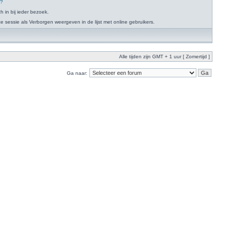
n?
h in bij ieder bezoek.
 sessie als Verborgen weergeven in de lijst met online gebruikers.
Alle tijden zijn GMT + 1 uur [ Zomertijd ]
Ga naar: