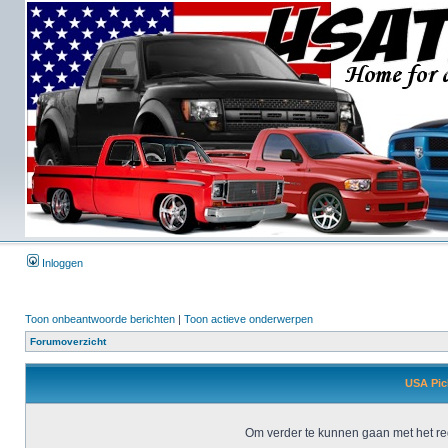
Inloggen
Toon onbeantwoorde berichten
|
Toon actieve onderwerpen
Forumoverzicht
USA Pick
Om verder te kunnen gaan met het reg