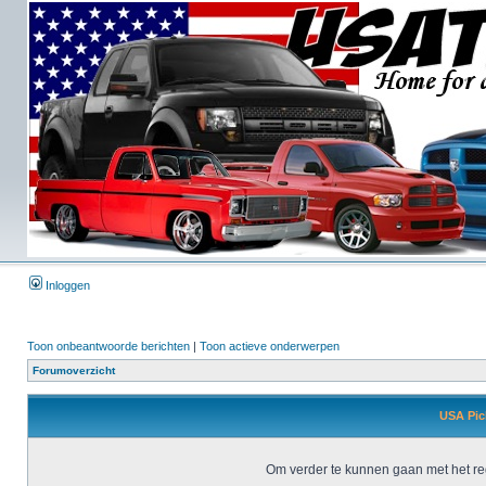
Inloggen
Toon onbeantwoorde berichten
|
Toon actieve onderwerpen
Forumoverzicht
USA Pick
Om verder te kunnen gaan met het reg