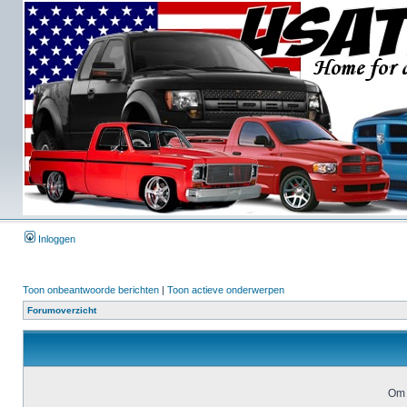
Inloggen
Toon onbeantwoorde berichten
|
Toon actieve onderwerpen
Forumoverzicht
Om 