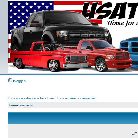
Inloggen
Toon onbeantwoorde berichten
|
Toon actieve onderwerpen
Forumoverzicht
Om 