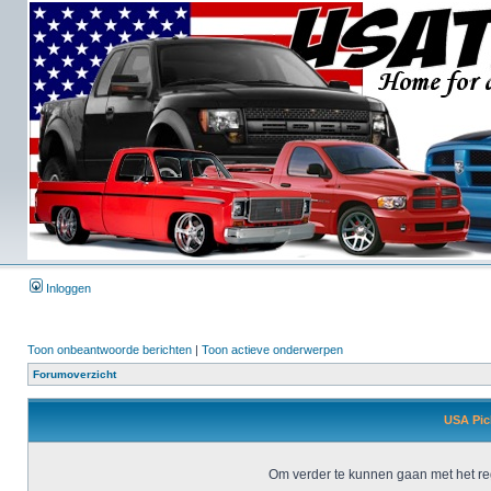
Inloggen
Toon onbeantwoorde berichten
|
Toon actieve onderwerpen
Forumoverzicht
USA Pick
Om verder te kunnen gaan met het reg