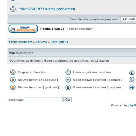
ford f250 1971 kleine problemen
Geef de vorige onderwerpen weer:
Pagina
1
van
23
[ 568 onderwerpen ]
Forumoverzicht
»
Forums
»
Ford Trucks
Wie is er online
Gebruikers op dit forum: Geen geregistreerde gebruikers. en 11 gasten
Ongelezen berichten
Geen ongelezen berichten
Nieuwe berichten [ populair ]
Geen nieuwe berichten [ populair ]
Nieuwe berichten [ gesloten ]
Geen nieuwe berichten [ gesloten ]
Zoek naar:
Powered by
php