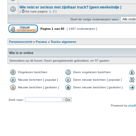
Wie reist er serieus met zijn/haar truck? (geen weekeindje )
[
Ga naar pagina:
1
,
2
]
Geef de vorige onderwerpen weer:
Pagina
1
van
60
[ 1487 onderwerpen ]
Forumoverzicht
»
Forums
»
Trucks algemeen
Wie is er online
Gebruikers op dit forum: Geen geregistreerde gebruikers. en 57 gasten
Ongelezen berichten
Geen ongelezen berichten
Nieuwe berichten [ populair ]
Geen nieuwe berichten [ populair ]
Nieuwe berichten [ gesloten ]
Geen nieuwe berichten [ gesloten ]
Zoek naar:
Powered by
php