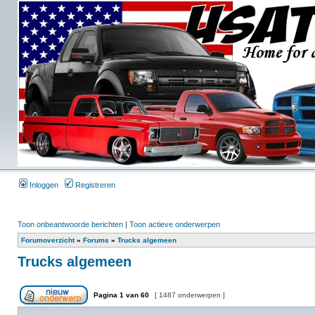
Inloggen
Registreren
Toon onbeantwoorde berichten
|
Toon actieve onderwerpen
Forumoverzicht
»
Forums
»
Trucks algemeen
Trucks algemeen
Pagina
1
van
60
[ 1487 onderwerpen ]