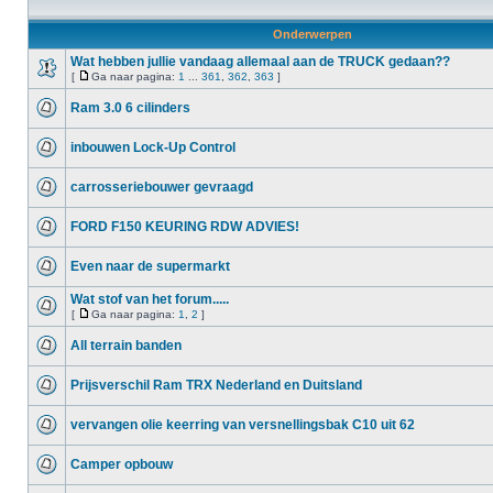
Onderwerpen
Wat hebben jullie vandaag allemaal aan de TRUCK gedaan??
[
Ga naar pagina:
1
...
361
,
362
,
363
]
Ram 3.0 6 cilinders
inbouwen Lock-Up Control
carrosseriebouwer gevraagd
FORD F150 KEURING RDW ADVIES!
Even naar de supermarkt
Wat stof van het forum.....
[
Ga naar pagina:
1
,
2
]
All terrain banden
Prijsverschil Ram TRX Nederland en Duitsland
vervangen olie keerring van versnellingsbak C10 uit 62
Camper opbouw