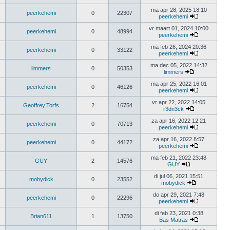
ma apr 28, 2025 18:10
peerkehemi
0
22307
peerkehemi
vr maart 01, 2024 10:00
peerkehemi
0
48994
peerkehemi
ma feb 26, 2024 20:36
peerkehemi
0
33122
peerkehemi
ma dec 05, 2022 14:32
limmers
0
50353
limmers
ma apr 25, 2022 16:01
peerkehemi
0
46126
peerkehemi
vr apr 22, 2022 14:05
Geoffrey.Torfs
2
16754
r3dn3ck
za apr 16, 2022 12:21
peerkehemi
0
70713
peerkehemi
za apr 16, 2022 8:57
peerkehemi
0
44172
peerkehemi
ma feb 21, 2022 23:48
GUY
2
14576
GUY
di jul 06, 2021 15:51
mobydick
0
23552
mobydick
do apr 29, 2021 7:48
peerkehemi
0
22296
peerkehemi
di feb 23, 2021 0:38
Brian611
1
13750
Bas Matras