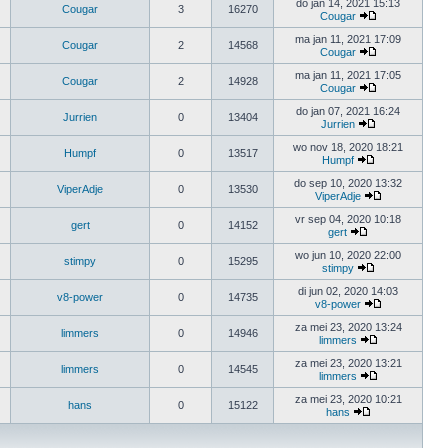
do jan 14, 2021 15:13
Cougar
3
16270
Cougar
ma jan 11, 2021 17:09
Cougar
2
14568
Cougar
ma jan 11, 2021 17:05
Cougar
2
14928
Cougar
do jan 07, 2021 16:24
Jurrien
0
13404
Jurrien
wo nov 18, 2020 18:21
Humpf
0
13517
Humpf
do sep 10, 2020 13:32
ViperAdje
0
13530
ViperAdje
vr sep 04, 2020 10:18
gert
0
14152
gert
wo jun 10, 2020 22:00
stimpy
0
15295
stimpy
di jun 02, 2020 14:03
v8-power
0
14735
v8-power
za mei 23, 2020 13:24
limmers
0
14946
limmers
za mei 23, 2020 13:21
limmers
0
14545
limmers
za mei 23, 2020 10:21
hans
0
15122
hans