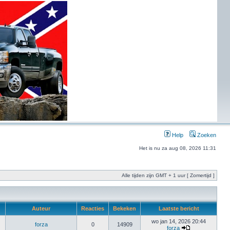
Help
Zoeken
Het is nu za aug 08, 2026 11:31
Alle tijden zijn GMT + 1 uur [ Zomertijd ]
Auteur
Reacties
Bekeken
Laatste bericht
wo jan 14, 2026 20:44
forza
0
14909
forza