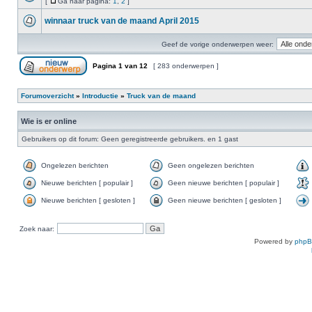
[
Ga naar pagina:
1
,
2
]
winnaar truck van de maand April 2015
Geef de vorige onderwerpen weer:
Pagina
1
van
12
[ 283 onderwerpen ]
Forumoverzicht
»
Introductie
»
Truck van de maand
Wie is er online
Gebruikers op dit forum: Geen geregistreerde gebruikers. en 1 gast
Ongelezen berichten
Geen ongelezen berichten
Nieuwe berichten [ populair ]
Geen nieuwe berichten [ populair ]
Nieuwe berichten [ gesloten ]
Geen nieuwe berichten [ gesloten ]
Zoek naar:
Powered by
php