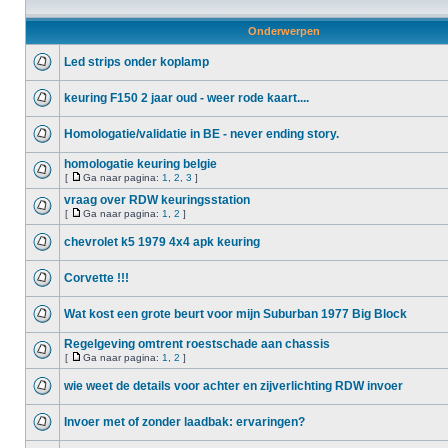
Onderwerpen
Led strips onder koplamp
keuring F150 2 jaar oud - weer rode kaart....
Homologatie/validatie in BE - never ending story.
homologatie keuring belgie
[
Ga naar pagina:
1
,
2
,
3
]
vraag over RDW keuringsstation
[
Ga naar pagina:
1
,
2
]
chevrolet k5 1979 4x4 apk keuring
Corvette !!!
Wat kost een grote beurt voor mijn Suburban 1977 Big Block
Regelgeving omtrent roestschade aan chassis
[
Ga naar pagina:
1
,
2
]
wie weet de details voor achter en zijverlichting RDW invoer
Invoer met of zonder laadbak: ervaringen?