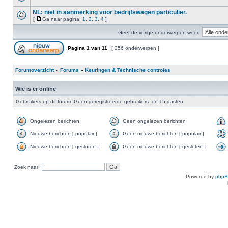
NL: niet in aanmerking voor bedrijfswagen particulier.
[
Ga naar pagina:
1
,
2
,
3
,
4
]
Geef de vorige onderwerpen weer:
Pagina
1
van
11
[ 256 onderwerpen ]
Forumoverzicht
»
Forums
»
Keuringen & Technische controles
Wie is er online
Gebruikers op dit forum: Geen geregistreerde gebruikers. en 15 gasten
Ongelezen berichten
Geen ongelezen berichten
Nieuwe berichten [ populair ]
Geen nieuwe berichten [ populair ]
Nieuwe berichten [ gesloten ]
Geen nieuwe berichten [ gesloten ]
Zoek naar:
Powered by
php