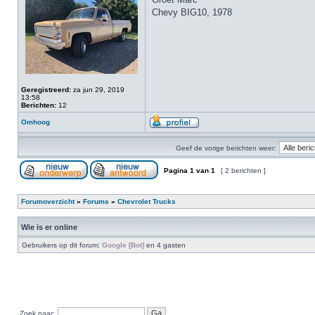
Chevy BIG10, 1978
Geregistreerd:
za jun 29, 2019
13:58
Berichten:
12
Omhoog
Geef de vorige berichten weer:
Pagina
1
van
1
[ 2 berichten ]
Forumoverzicht
»
Forums
»
Chevrolet Trucks
Wie is er online
Gebruikers op dit forum:
Google [Bot]
en 4 gasten
Zoek naar: