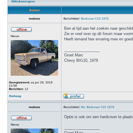
Afdrukweergave
Auteur
motionz
Berichttitel:
Bedcover C10 1978
Ben al tijd aan het zoeken naar geschi
Zie er veel over op dit forum maar voor
Nieuw
Heeft iemand hier ervaring mee en goed
_________________
Groet Marc
Chevy BIG10, 1978
Geregistreerd:
za jun 29, 2019
13:58
Berichten:
12
Omhoog
motionz
Berichttitel:
Re: Bedcover C10 1978
Optie is ook om een hardcover te plaat
Nieuw
_________________
Groet Marc