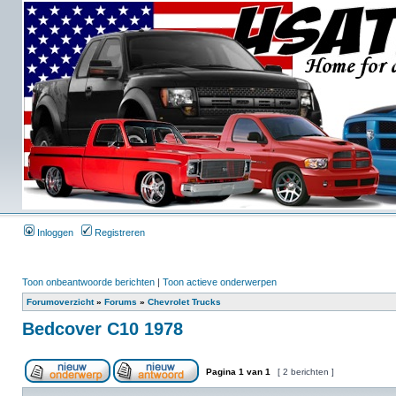
Inloggen
Registreren
Toon onbeantwoorde berichten
|
Toon actieve onderwerpen
Forumoverzicht
»
Forums
»
Chevrolet Trucks
Bedcover C10 1978
Pagina
1
van
1
[ 2 berichten ]