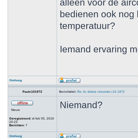
alleen voor de airc
bedienen ook nog 
temperatuur?
Iemand ervaring 
Omhoog
Paulc101972
Berichttitel:
Re: Ac delete chevrolet c10 1972
Niemand?
Nieuw
Geregistreerd:
di feb 05, 2019
20:23
Berichten:
7
Omhoog