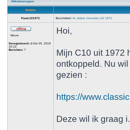
Afdrukweergave
Auteur
Paulc101972
Berichttitel:
Ac delete chevrolet c10 1972
Hoi,
Nieuw
Geregistreerd:
di feb 05, 2019
20:23
Mijn C10 uit 1972 
Berichten:
7
ontkoppeld. Nu wil
gezien :
https://www.classi
Deze wil ik graag i