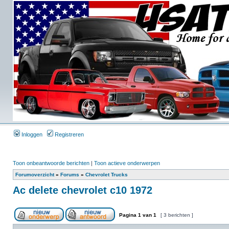
Inloggen
Registreren
Toon onbeantwoorde berichten
|
Toon actieve onderwerpen
Forumoverzicht
»
Forums
»
Chevrolet Trucks
Ac delete chevrolet c10 1972
Pagina
1
van
1
[ 3 berichten ]