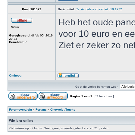
Paulc101972
Berichttitel:
Re: Ac delete chevrolet c10 1972
Heb het oude pane
Nieuw
voor 10 euro en ee
Geregistreerd:
di feb 05, 2019
20:23
Ziet er zeker zo ne
Berichten:
7
Omhoog
Geef de vorige berichten weer:
Pagina
1
van
1
[ 3 berichten ]
Forumoverzicht
»
Forums
»
Chevrolet Trucks
Wie is er online
Gebruikers op dit forum: Geen geregistreerde gebruikers. en 21 gasten