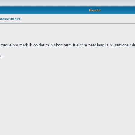
Bericht
tionair draaien
rque pro merk ik op dat mijn short term fuel trim zeer laag is bij stationair d
ig.