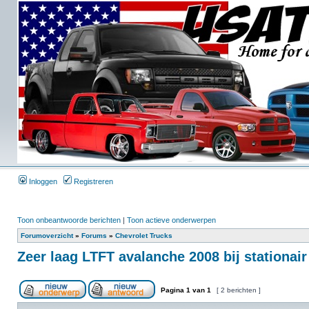
Inloggen
Registreren
Toon onbeantwoorde berichten
|
Toon actieve onderwerpen
Forumoverzicht
»
Forums
»
Chevrolet Trucks
Zeer laag LTFT avalanche 2008 bij stationair
Pagina
1
van
1
[ 2 berichten ]