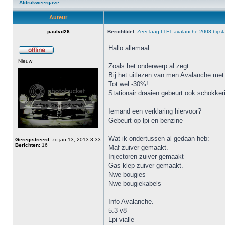
Afdrukweergave
Auteur
paulvd26
Berichttitel:
Zeer laag LTFT avalanche 2008 bij sta
Hallo allemaal.
Nieuw
Zoals het onderwerp al zegt:
Bij het uitlezen van men Avalanche met to
Tot wel -30%!
Stationair draaien gebeurt ook schokker
Iemand een verklaring hiervoor?
Gebeurt op lpi en benzine
Wat ik ondertussen al gedaan heb:
Geregistreerd:
zo jan 13, 2013 3:33
Berichten:
16
Maf zuiver gemaakt.
Injectoren zuiver gemaakt
Gas klep zuiver gemaakt.
Nwe bougies
Nwe bougiekabels
Info Avalanche.
5.3 v8
Lpi vialle