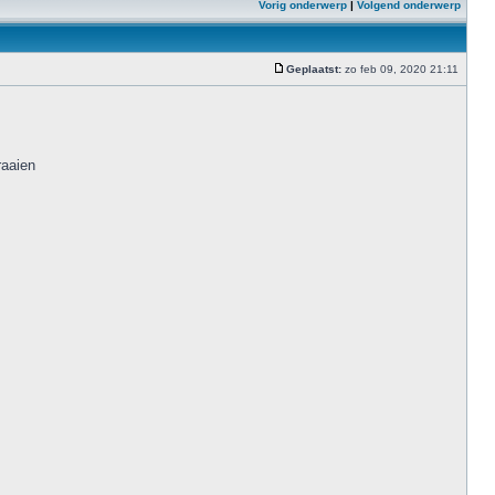
Vorig onderwerp
|
Volgend onderwerp
Geplaatst:
zo feb 09, 2020 21:11
raaien