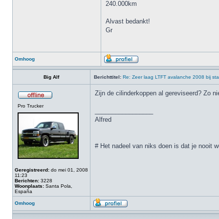
240.000km
Alvast bedankt!
Gr
Omhoog
Big Alf
Berichttitel:
Re: Zeer laag LTFT avalanche 2008 bij sta
Zijn de cilinderkoppen al gereviseerd? Zo ni
Pro Trucker
_________________
Alfred
# Het nadeel van niks doen is dat je nooit w
Geregistreerd:
do mei 01, 2008
11:23
Berichten:
3228
Woonplaats:
Santa Pola,
España
Omhoog