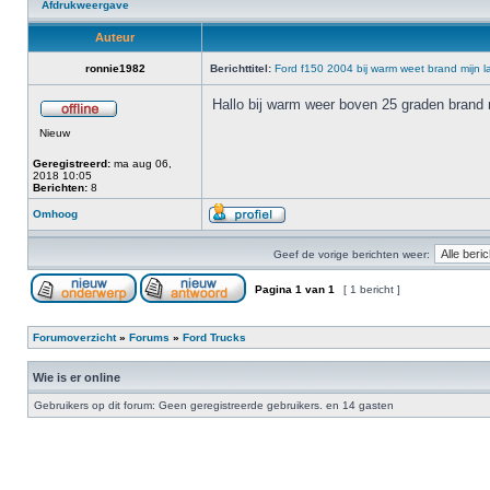
Afdrukweergave
Auteur
ronnie1982
Berichttitel:
Ford f150 2004 bij warm weet brand mijn la
Hallo bij warm weer boven 25 graden brand mi
Nieuw
Geregistreerd:
ma aug 06,
2018 10:05
Berichten:
8
Omhoog
Geef de vorige berichten weer:
Pagina
1
van
1
[ 1 bericht ]
Forumoverzicht
»
Forums
»
Ford Trucks
Wie is er online
Gebruikers op dit forum: Geen geregistreerde gebruikers. en 14 gasten