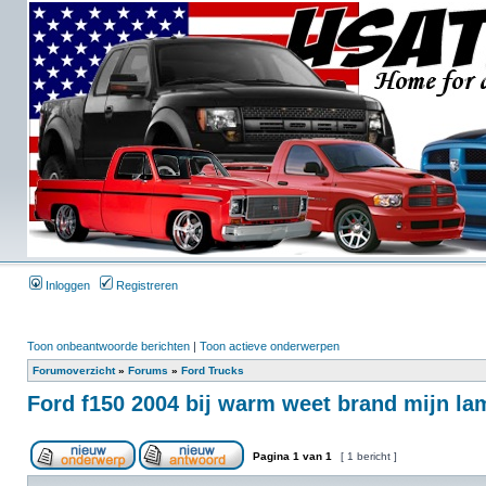
Inloggen
Registreren
Toon onbeantwoorde berichten
|
Toon actieve onderwerpen
Forumoverzicht
»
Forums
»
Ford Trucks
Ford f150 2004 bij warm weet brand mijn lam
Pagina
1
van
1
[ 1 bericht ]