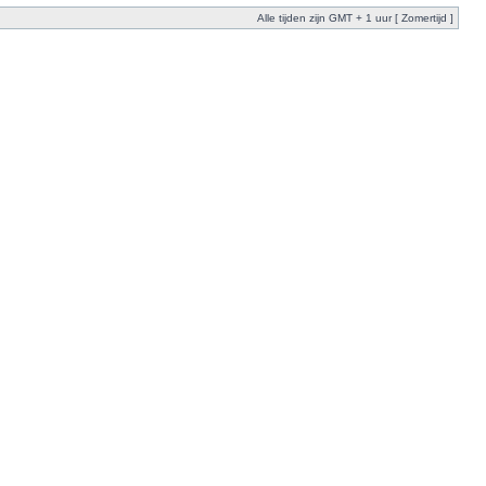
Alle tijden zijn GMT + 1 uur [ Zomertijd ]