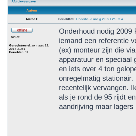
Afdrukweergave
Auteur
Marco F
Berichttitel:
Onderhoud nodig 2009 F250 5.4
Onderhoud nodig 2009 F
Nieuw
iemand een referentie v
Geregistreerd:
zo maart 12,
(ex) monteur zijn die vi
2017 21:51
Berichten:
11
apparatuur en speciaal g
en iets over 4 ton gelope
onregelmatig stationair.
recentelijk vervangen. I
als je rond de 95 rijdt e
aandrijving maar lagers a