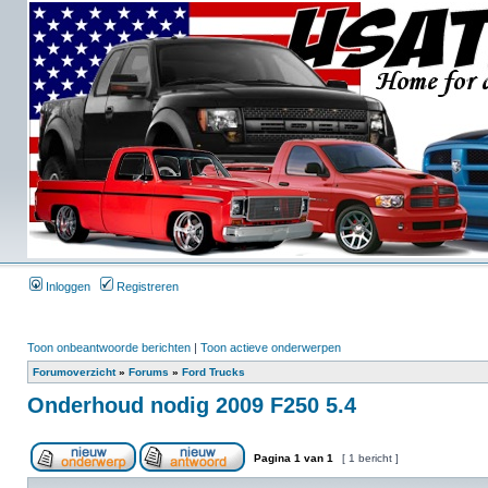
Inloggen
Registreren
Toon onbeantwoorde berichten
|
Toon actieve onderwerpen
Forumoverzicht
»
Forums
»
Ford Trucks
Onderhoud nodig 2009 F250 5.4
Pagina
1
van
1
[ 1 bericht ]