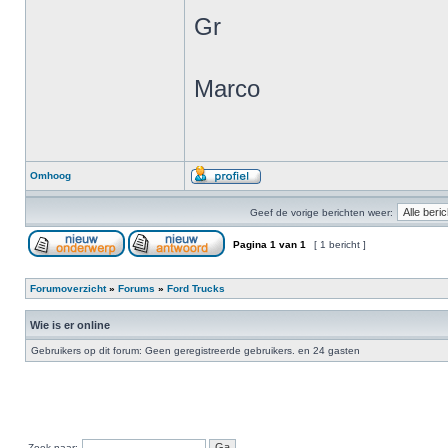
Gr
Marco
Omhoog
Geef de vorige berichten weer:
Pagina
1
van
1
[ 1 bericht ]
Forumoverzicht
»
Forums
»
Ford Trucks
Wie is er online
Gebruikers op dit forum: Geen geregistreerde gebruikers. en 24 gasten
Zoek naar: