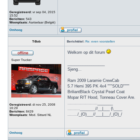
Geregistreerd:
vr sep 04, 2015
15:52
Berichten:
543
Woonplaats:
Aartselaar (België)
Omhoog
T-Bob
Berichttitel:
Re: even voorstellen
Welkom op dit forum
Super Trucker
_________________
Sjeng...
Ram 2009 Laramie CrewCab
5.7 Hemi 395 PK 4x4 """SOLD""""
BriliantBlack Crystal Pearl Coat
Mopar R/T Hood, Tonneau Cover Are.
........................_______
Geregistreerd:
di nov 25, 2008
16:29
.........._______//__|___ {\____
Berichten:
8429
......../_(O)___//___|___/_(O)_/
Woonplaats:
Mod. Sittard NL
Omhoog