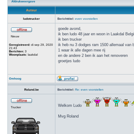
Afdrukweergave
Auteur
ludotrucker
Berichttitel:
even voorstellen
goede avond,
ik ben ludo 48 jaar en woon in Laakdal Belg
Nieuw
ik ben trucker
ik heb nu 3 dodges ram 1500 allemaal van 
Geregistreerd:
di sep 29, 2020
21:43
1 waar ik alle dagen mee rij
Berichten:
3
Woonplaats:
laakdal
en de andere 2 ben ik aan het renoveren
groetjes ludo
Omhoog
Roland.be
Berichttitel:
Re: even voorstellen
Welkom Ludo
Trucker
Mvg Roland