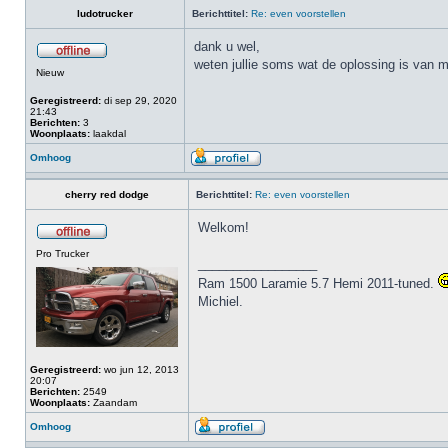
ludotrucker
Berichttitel:
Re: even voorstellen
dank u wel,
weten jullie soms wat de oplossing is van m
Nieuw
Geregistreerd:
di sep 29, 2020
21:43
Berichten:
3
Woonplaats:
laakdal
Omhoog
cherry red dodge
Berichttitel:
Re: even voorstellen
Welkom!
Pro Trucker
_________________
Ram 1500 Laramie 5.7 Hemi 2011-tuned.
Michiel.
Geregistreerd:
wo jun 12, 2013
20:07
Berichten:
2549
Woonplaats:
Zaandam
Omhoog