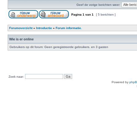
Geef de vorige berichten weer:
Pagina
1
van
1
[ 5 berichten ]
Forumoverzicht
»
Introductie
»
Forum informatie.
Wie is er online
Gebruikers op dit forum: Geen geregistreerde gebruikers. en 3 gasten
Zoek naar:
Powered by
php