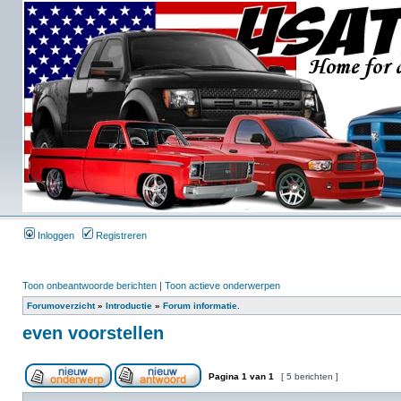
Inloggen
Registreren
Toon onbeantwoorde berichten
|
Toon actieve onderwerpen
Forumoverzicht
»
Introductie
»
Forum informatie.
even voorstellen
Pagina
1
van
1
[ 5 berichten ]