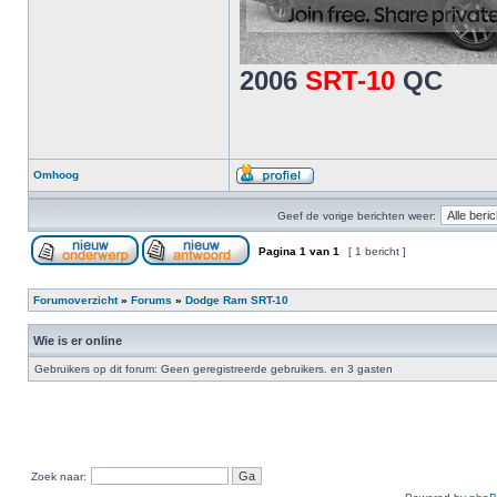
2006
SRT-10
QC
Omhoog
Geef de vorige berichten weer:
Pagina
1
van
1
[ 1 bericht ]
Forumoverzicht
»
Forums
»
Dodge Ram SRT-10
Wie is er online
Gebruikers op dit forum: Geen geregistreerde gebruikers. en 3 gasten
Zoek naar: