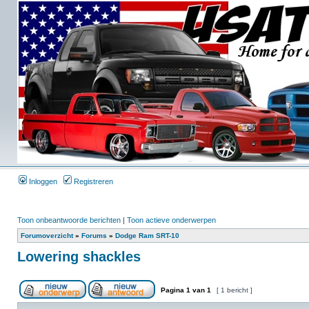
Inloggen
Registreren
Toon onbeantwoorde berichten
|
Toon actieve onderwerpen
Forumoverzicht
»
Forums
»
Dodge Ram SRT-10
Lowering shackles
Pagina
1
van
1
[ 1 bericht ]