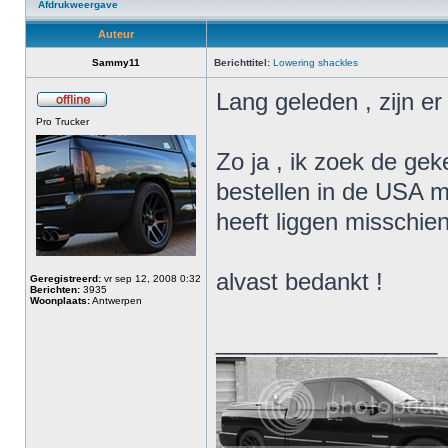
Afdrukweergave
Auteur
Sammy11
Berichttitel:
Lowering shackles
Lang geleden , zijn e
Pro Trucker
Zo ja , ik zoek de ge
bestellen in de USA m
heeft liggen misschien
alvast bedankt !
Geregistreerd:
vr sep 12, 2008 0:32
Berichten:
3935
Woonplaats:
Antwerpen
_________________