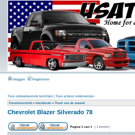
Inloggen
Registreren
Toon onbeantwoorde berichten
|
Toon actieve onderwerpen
Forumoverzicht
»
Introductie
»
Truck van de maand
Chevrolet Blazer Silverado 78
Pagina
1
van
1
[ 1 bericht ]