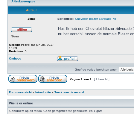
Afdrukweergave
Auteur
Jome
Berichttitel:
Chevrolet Blazer Silverado 78
Hoi. Ik heb een Chevrolet Blazer Silverado 1
nu het verschil tussen de normale Blazer en
Nieuw
Geregistreerd:
ma jun 26, 2017
15:39
Berichten:
5
Omhoog
Geef de vorige berichten weer:
Pagina
1
van
1
[ 1 bericht ]
Forumoverzicht
»
Introductie
»
Truck van de maand
Wie is er online
Gebruikers op dit forum: Geen geregistreerde gebruikers. en 1 gast