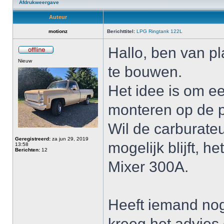
Afdrukweergave
Auteur
motionz
Berichttitel:
LPG Ringtank 122L
Hallo, ben van pl
Nieuw
te bouwen.
Het idee is om e
monteren op de pl
Wil de carburate
Geregistreerd:
za jun 29, 2019
mogelijk blijft, 
13:58
Berichten:
12
Mixer 300A.
Heeft iemand nog
kreeg het advies