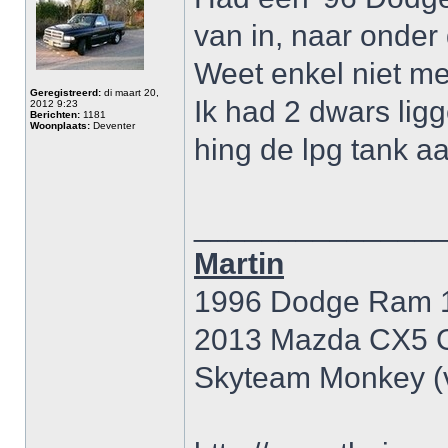
van in, naar onder
Weet enkel niet me
Geregistreerd:
di maart 20,
Ik had 2 dwars lig
2012 9:23
Berichten:
1181
Woonplaats:
Deventer
hing de lpg tank a
______________
Martin
1996 Dodge Ram 15
2013 Mazda CX5 
Skyteam Monkey (v