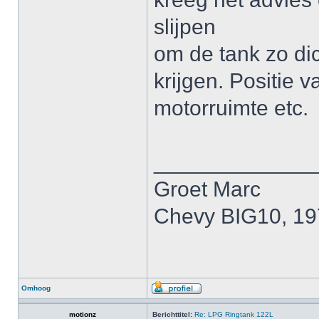
slijpen
om de tank zo di
krijgen. Positie 
motorruimte etc.
_____________
Groet Marc
Chevy BIG10, 1
Omhoog
motionz
Berichttitel:
Re: LPG Ringtank 122L