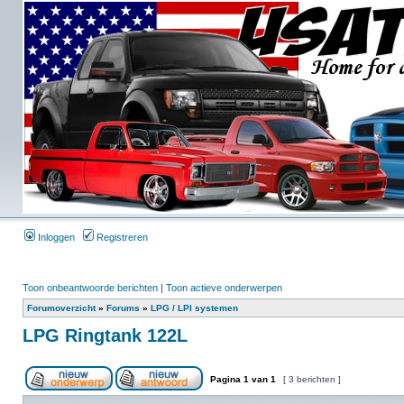
Inloggen
Registreren
Toon onbeantwoorde berichten
|
Toon actieve onderwerpen
Forumoverzicht
»
Forums
»
LPG / LPI systemen
LPG Ringtank 122L
Pagina
1
van
1
[ 3 berichten ]