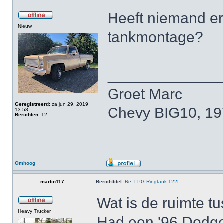
Heeft niemand er
Nieuw
tankmontage?
_____________
Groet Marc
Geregistreerd:
za jun 29, 2019
Chevy BIG10, 1
13:58
Berichten:
12
Omhoog
martin117
Berichttitel:
Re: LPG Ringtank 122L
Wat is de ruimte t
Heavy Trucker
Had een '96 Dodge