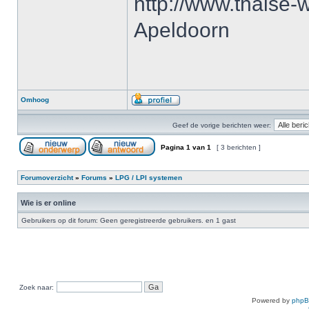
http://www.thaise-w
Apeldoorn
Omhoog
Geef de vorige berichten weer:
Pagina
1
van
1
[ 3 berichten ]
Forumoverzicht
»
Forums
»
LPG / LPI systemen
Wie is er online
Gebruikers op dit forum: Geen geregistreerde gebruikers. en 1 gast
Zoek naar:
Powered by
php