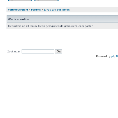
Forumoverzicht
»
Forums
»
LPG / LPI systemen
Wie is er online
Gebruikers op dit forum: Geen geregistreerde gebruikers. en 5 gasten
Zoek naar:
Powered by
php