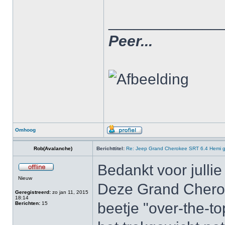
_____________
Peer...
Omhoog
Rob(Avalanche)
Berichttitel:
Re: Jeep Grand Cherokee SRT 6.4 Hemi g
Bedankt voor julli
Nieuw
Deze Grand Cheroke
Geregistreerd:
zo jan 11, 2015
18:14
beetje "over-the-t
Berichten:
15