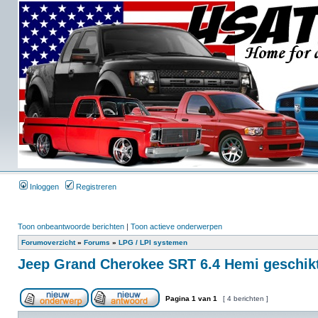
Inloggen
Registreren
Toon onbeantwoorde berichten
|
Toon actieve onderwerpen
Forumoverzicht
»
Forums
»
LPG / LPI systemen
Jeep Grand Cherokee SRT 6.4 Hemi geschik
Pagina
1
van
1
[ 4 berichten ]