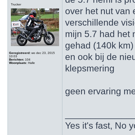
Trucker
over het nut van
verschillende vis
mijn 5.7 had het 
gehad (140k km)
Geregistreerd:
wo dec 23, 2015
en ook bij de nie
10:03
Berichten:
104
Woonplaats:
Halle
klepsmering
geen ervaring me
_____________
Yes it's fast, No y