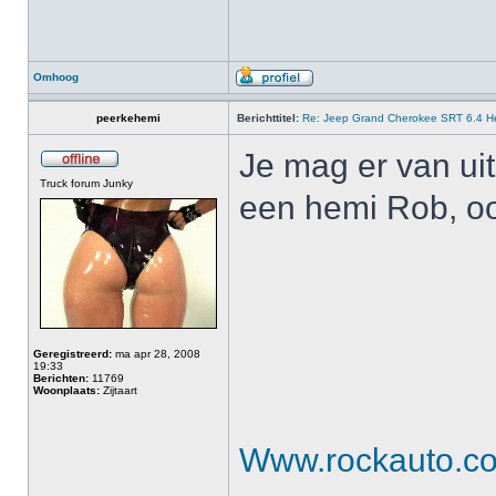
Omhoog
peerkehemi
Berichttitel:
Re: Jeep Grand Cherokee SRT 6.4 He
Je mag er van uit
Truck forum Junky
een hemi Rob, ook 
Geregistreerd:
ma apr 28, 2008
19:33
Berichten:
11769
Woonplaats:
Zijtaart
Www.rockauto.c