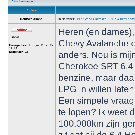
Afdrukweergave
Auteur
Rob(Avalanche)
Berichttitel:
Jeep Grand Cherokee SRT 6.4 Hemi gesch
Heren (en dames), i
Nieuw
Chevy Avalanche op
Geregistreerd:
zo jan 11, 2015
18:14
anders. Nou is mij
Berichten:
15
Cherokee SRT 6.4 
benzine, maar daar 
LPG in willen late
Een simpele vraag
te lopen? Ik weet d
100.000km zijn ger
zit dat bij de 6.4 