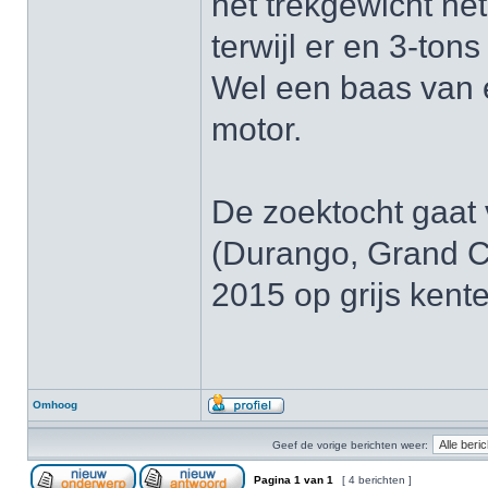
het trekgewicht net
terwijl er en 3-ton
Wel een baas van 
motor.
De zoektocht gaat 
(Durango, Grand C
2015 op grijs kent
Omhoog
Geef de vorige berichten weer:
Pagina
1
van
1
[ 4 berichten ]