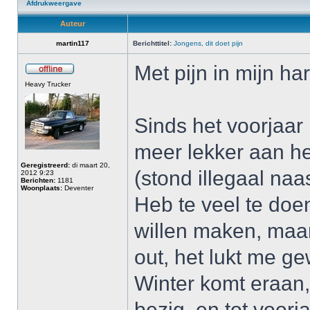
Afdrukweergave
Auteur
martin117
Berichttitel:
Jongens, dit doet pijn
Met pijn in mijn h
Heavy Trucker
Sinds het voorjaar 
meer lekker aan het
Geregistreerd:
di maart 20,
(stond illegaal naa
2012 9:23
Berichten:
1181
Woonplaats:
Deventer
Heb te veel te doe
willen maken, maar
out, het lukt me g
Winter komt eraan,
bezig, en tot voorjaa