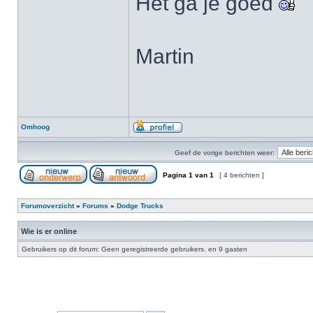
Het ga je goed
Martin
Omhoog
Geef de vorige berichten weer:
Pagina
1
van
1
[ 4 berichten ]
Forumoverzicht
»
Forums
»
Dodge Trucks
Wie is er online
Gebruikers op dit forum: Geen geregistreerde gebruikers. en 9 gasten