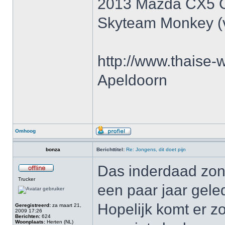
2013 Mazda CX5 
Skyteam Monkey (v
http://www.thaise-w
Apeldoorn
Omhoog
bonza
Berichttitel:
Re: Jongens, dit doet pijn
Das inderdaad zon
Trucker
een paar jaar gele
Hopelijk komt er z
Geregistreerd:
za maart 21,
2009 17:26
Berichten:
624
Woonplaats:
Herten (NL)