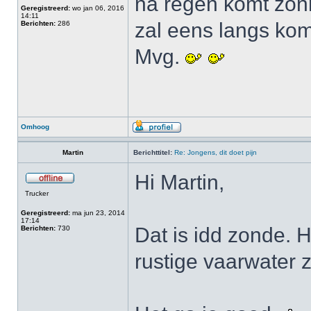
na regen komt zonn
Geregistreerd:
wo jan 06, 2016
14:11
zal eens langs kom
Berichten:
286
Mvg.
Omhoog
Martin
Berichttitel:
Re: Jongens, dit doet pijn
Hi Martin,
Trucker
Geregistreerd:
ma jun 23, 2014
17:14
Dat is idd zonde. H
Berichten:
730
rustige vaarwater 