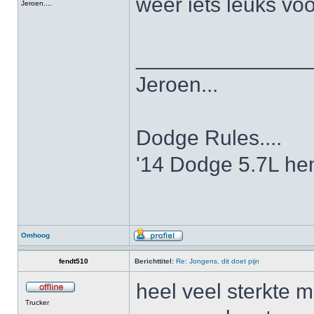
weer iets leuks voo
Jeroen....
______________
Jeroen...
Dodge Rules....
'14 Dodge 5.7L hem
Omhoog
fendt510
Berichttitel:
Re: Jongens, dit doet pijn
heel veel sterkte m
Trucker