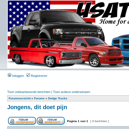
Inloggen
Registreren
Toon onbeantwoorde berichten
|
Toon actieve onderwerpen
Forumoverzicht
»
Forums
»
Dodge Trucks
Jongens, dit doet pijn
Pagina
1
van
1
[ 4 berichten ]