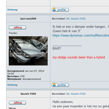
Omhoog
bart ram1500
Berichttitel:
Re: David's F250
Ik heb er een x demper onder hangen.. 
Zoeen heb ik van 3"
Trucker
https://www.dynomax.com/mufflers/ultra-
_________________
BART
my dodge sounds beter than a hybrid
Geregistreerd:
wo nov 07, 2012
10:04
Berichten:
478
Woonplaats:
drouwenermond
Omhoog
David's F250
Berichttitel:
Re: David's F250
Hallo iedereen,
na een paar maanden is het me nu gelukt
Nieuw