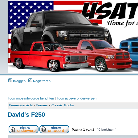
Inloggen
Registreren
Toon onbeantwoorde berichten
|
Toon actieve onderwerpen
Forumoverzicht
»
Forums
»
Classic Trucks
David's F250
Pagina
1
van
1
[ 6 berichten ]