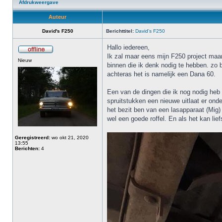
Afdrukweergave
Auteur
David's F250
Berichttitel:
David's F250
Hallo iedereen,
Ik zal maar eens mijn F250 project maar
Nieuw
binnen die ik denk nodig te hebben. zo
achteras het is namelijk een Dana 60.
Een van de dingen die ik nog nodig heb 
spruitstukken een nieuwe uitlaat er onde
het bezit ben van een lasapparaat (Mig)
wel een goede roffel. En als het kan lief
Geregistreerd:
wo okt 21, 2020
13:55
Berichten:
4