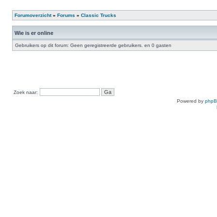
Forumoverzicht
»
Forums
»
Classic Trucks
Wie is er online
Gebruikers op dit forum: Geen geregistreerde gebruikers. en 0 gasten
Zoek naar:
Powered by
php