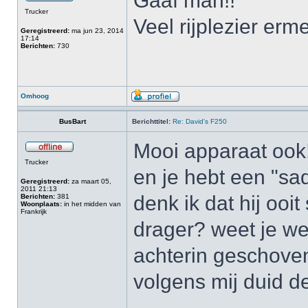
Gaaf man!!
Trucker
Veel rijplezier er
Geregistreerd:
ma jun 23, 2014
17:14
Berichten:
730
Omhoog
BusBart
Berichttitel:
Re: David's F250
Mooi apparaat ook
Trucker
en je hebt een "sa
Geregistreerd:
za maart 05,
2011 21:13
denk ik dat hij ooi
Berichten:
381
Woonplaats:
in het midden van
Frankrijk
drager? weet je we
achterin geschove
volgens mij duid d