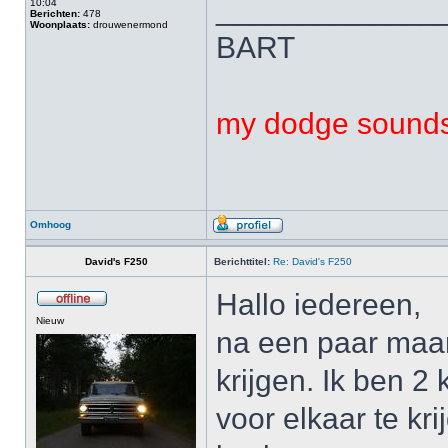
_____________
10:04
Berichten:
478
Woonplaats:
drouwenermond
BART
my dodge sounds 
Omhoog
David's F250
Berichttitel:
Re: David's F250
Hallo iedereen,
Nieuw
na een paar maan
krijgen. Ik ben 2
voor elkaar te kr