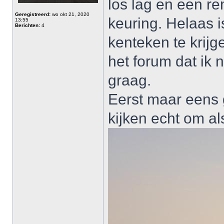
los lag en een re
Geregistreerd:
wo okt 21, 2020
keuring. Helaas i
13:55
Berichten:
4
kenteken te krijg
het forum dat ik 
graag.
Eerst maar eens g
kijken echt om al