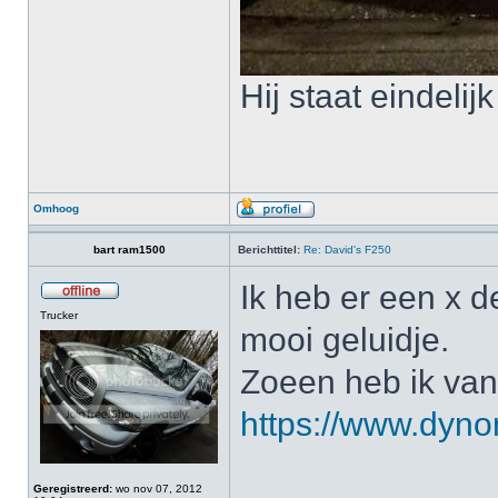
Hij staat eindeli
Omhoog
bart ram1500
Berichttitel:
Re: David's F250
Ik heb er een x 
Trucker
mooi geluidje.
Zoeen heb ik van
https://www.dynom
Geregistreerd:
wo nov 07, 2012