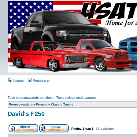
Inloggen
Registreren
Toon onbeantwoorde berichten
|
Toon actieve onderwerpen
Forumoverzicht
»
Forums
»
Classic Trucks
David's F250
Pagina
1
van
1
[ 6 berichten ]