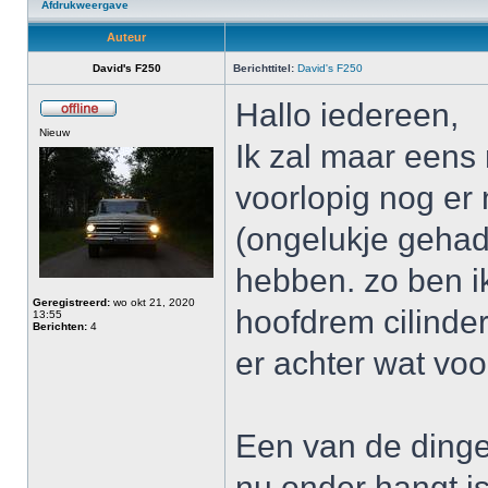
Afdrukweergave
Auteur
David's F250
Berichttitel:
David's F250
Hallo iedereen,
Nieuw
Ik zal maar eens 
voorlopig nog er 
(ongelukje gehad)
hebben. zo ben i
Geregistreerd:
wo okt 21, 2020
hoofdrem cilinde
13:55
Berichten:
4
er achter wat voo
Een van de dingen
nu onder hangt is