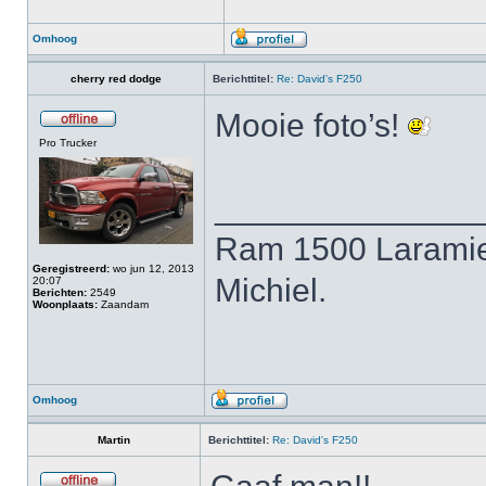
Omhoog
cherry red dodge
Berichttitel:
Re: David's F250
Mooie foto’s!
Pro Trucker
______________
Ram 1500 Laramie
Geregistreerd:
wo jun 12, 2013
Michiel.
20:07
Berichten:
2549
Woonplaats:
Zaandam
Omhoog
Martin
Berichttitel:
Re: David's F250