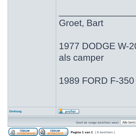
______________
Groet, Bart
1977 DODGE W-200 
als camper
1989 FORD F-350 7
Omhoog
Geef de vorige berichten weer:
Pagina
1
van
1
[ 6 berichten ]