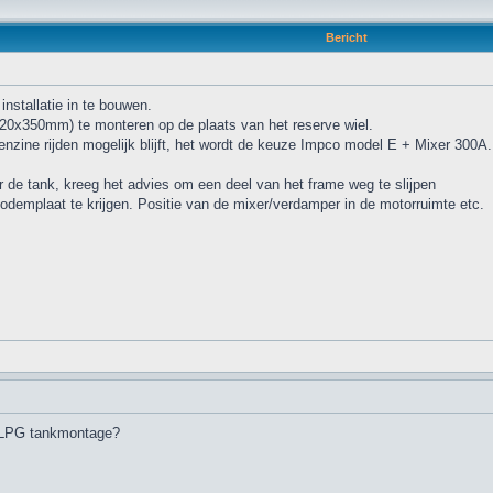
Bericht
nstallatie in te bouwen.
720x350mm) te monteren op de plaats van het reserve wiel.
nzine rijden mogelijk blijft, het wordt de keuze Impco model E + Mixer 300A.
 de tank, kreeg het advies om een deel van het frame weg te slijpen
odemplaat te krijgen. Positie van de mixer/verdamper in de motorruimte etc.
e LPG tankmontage?