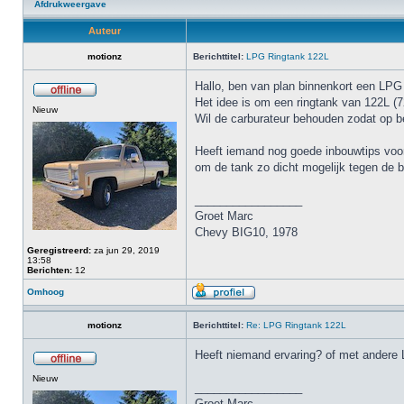
Afdrukweergave
Auteur
motionz
Berichttitel:
LPG Ringtank 122L
Hallo, ben van plan binnenkort een LPG i
Het idee is om een ringtank van 122L (
Nieuw
Wil de carburateur behouden zodat op be
Heeft iemand nog goede inbouwtips voor
om de tank zo dicht mogelijk tegen de b
_________________
Groet Marc
Chevy BIG10, 1978
Geregistreerd:
za jun 29, 2019
13:58
Berichten:
12
Omhoog
motionz
Berichttitel:
Re: LPG Ringtank 122L
Heeft niemand ervaring? of met ander
Nieuw
_________________
Groet Marc