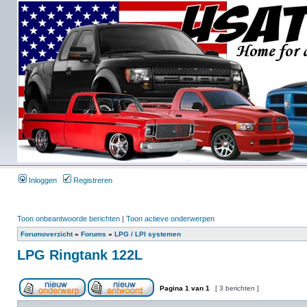
Inloggen
Registreren
Toon onbeantwoorde berichten
|
Toon actieve onderwerpen
Forumoverzicht
»
Forums
»
LPG / LPI systemen
LPG Ringtank 122L
Pagina
1
van
1
[ 3 berichten ]