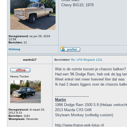
Chevy BIG10, 1978
Geregistreerd:
za jun 29, 2019
13:58
Berichten:
12
Omhoog
martin117
Berichttitel:
Re: LPG Ringtank 122L
Wat is de ruimte tussen je chassis balken?
Had een '96 Dodge Ram, heb ook de lpg tank
Heavy Trucker
Weet enkel niet meer hoeveel liter dat was
Ik had 2 dwars liggers over de chassis balk
_________________
Martin
1996 Dodge Ram 1500 5.9 (Helaas verkocht
2013 Mazda CX5 GtM
Geregistreerd:
di maart 20,
2012 9:23
Skyteam Monkey (volledig custom)
Berichten:
1181
Woonplaats:
Deventer
http://www.thaise-wok-lotus.nl